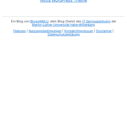
Astra WordPress Theme
Ein Blog von
Blogs@MLU
, dem Blog-Dienst des
IT-Servicezentrums
der
Martin-Luther-Universität Halle-Wittenberg
Features
|
Nutzungsbedingungen
|
Kontakt/Impressum
|
Disclaimer
|
Datenschutzerklärung