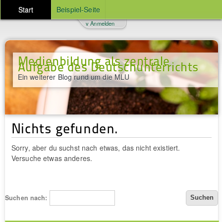
Start
Beispiel-Seite
v Anmelden
Medienbildung als zentrale
Aufgabe des Deutschunterrichts
Ein weiterer Blog rund um die MLU
Nichts gefunden.
Sorry, aber du suchst nach etwas, das nicht existiert.
Versuche etwas anderes.
Suchen nach: