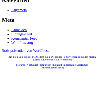
Kategorien
Allgemein
Meta
Anmelden
Eintrags-Feed
Kommentar-Feed
WordPress.org
Stolz präsentiert von WordPress
Ein Blog von
Blogs@MLU
, dem Blog-Dienst des
IT-Servicezentrums
der
Martin-
Luther-Universität Halle-Wittenberg
Features
|
Nutzungsbedingungen
|
Kontakt/Impressum
|
Disclaimer
|
Datenschutzerklärung