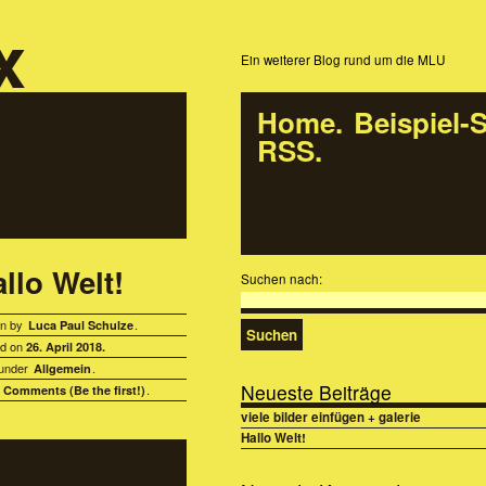
x
Ein weiterer Blog rund um die MLU
Home
Beispiel-S
RSS
llo Welt!
Suchen nach:
en by
.
Luca Paul Schulze
ed on
26. April 2018.
 under
.
Allgemein
Neueste Beiträge
d
.
Comments (Be the first!)
viele bilder einfügen + galerie
Hallo Welt!