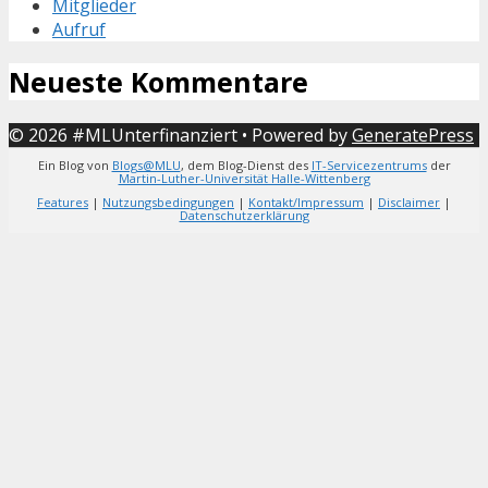
Mitglieder
Aufruf
Neueste Kommentare
© 2026 #MLUnterfinanziert
• Powered by
GeneratePress
Ein Blog von
Blogs@MLU
, dem Blog-Dienst des
IT-Servicezentrums
der
Martin-Luther-Universität Halle-Wittenberg
Features
|
Nutzungsbedingungen
|
Kontakt/Impressum
|
Disclaimer
|
Datenschutzerklärung