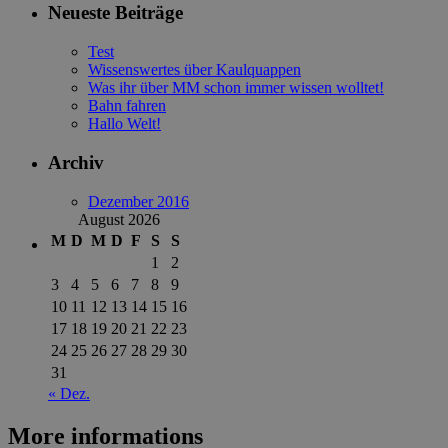
Neueste Beiträge
Test
Wissenswertes über Kaulquappen
Was ihr über MM schon immer wissen wolltet!
Bahn fahren
Hallo Welt!
Archiv
Dezember 2016
August 2026
M
D
M
D
F
S
S
1
2
3
4
5
6
7
8
9
10
11
12
13
14
15
16
17
18
19
20
21
22
23
24
25
26
27
28
29
30
31
« Dez.
More informations