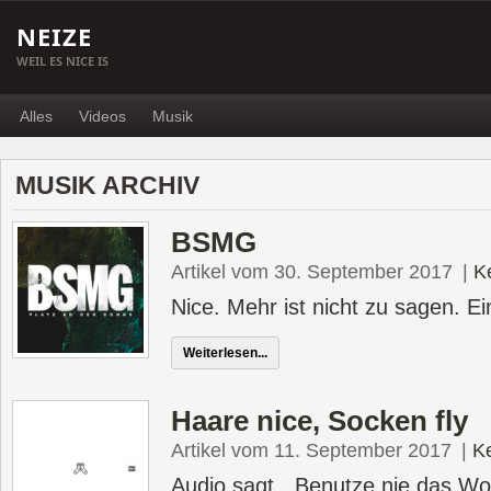
NEIZE
WEIL ES NICE IS
Alles
Videos
Musik
MUSIK ARCHIV
BSMG
Artikel vom 30. September 2017
|
K
Nice. Mehr ist nicht zu sagen.
Weiterlesen...
Haare nice, Socken fly
Artikel vom 11. September 2017
|
K
Audio sagt, „Benutze nie das Wo