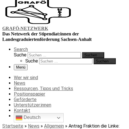
GRAFÖ-NETZWERK
Das Netzwerk der Stipendiat:innen der
Landesgraduiertenförderung Sachsen-Anhalt
Search
Suche
Suchen …
Suche
Suchen …
Menü
Wer wir sind
News
Ressourcen, Tipps und Tricks
Positionspapier
Geförderte
Unterstützer:innen
Kontakt
Deutsch
Startseite
»
News
»
Allgemein
»
Antrag Fraktion die Linke: