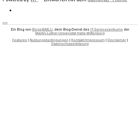
Ein Blog von
Blogs@MLU
, dem Blog-Dienst des
IT-Servicezentrums
der
Martin-Luther-Universität Halle-Wittenberg
Features
|
Nutzungsbedingungen
|
Kontakt/Impressum
|
Disclaimer
|
Datenschutzerklärung