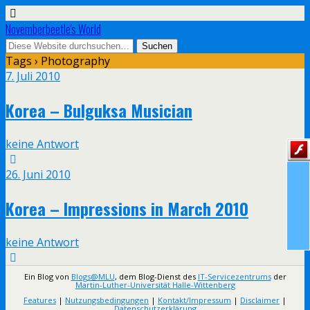
Novemberbeetle's World
Tags › Photography
7. Juli 2010
Korea – Bulguksa Musician
keine Antwort
26. Juni 2010
Korea – Impressions in March 2010
keine Antwort
Ein Blog von
Blogs@MLU
, dem Blog-Dienst des
IT-Servicezentrums
der
Martin-Luther-Universität Halle-Wittenberg
Features
|
Nutzungsbedingungen
|
Kontakt/Impressum
|
Disclaimer
|
Datenschutzerklärung