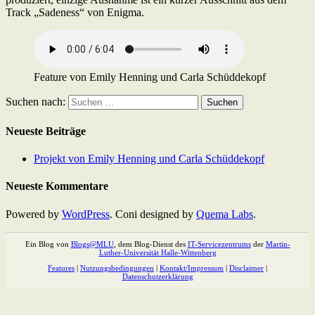
Track „Sadeness“ von Enigma.
Feature von Emily Henning und Carla Schüddekopf
Suchen nach:
Neueste Beiträge
Projekt von Emily Henning und Carla Schüddekopf
Neueste Kommentare
Powered by
WordPress
. Coni designed by
Quema Labs
.
Ein Blog von
Blogs@MLU
, dem Blog-Dienst des
IT-Servicezentrums
der
Martin-
Luther-Universität Halle-Wittenberg
Features
|
Nutzungsbedingungen
|
Kontakt/Impressum
|
Disclaimer
|
Datenschutzerklärung