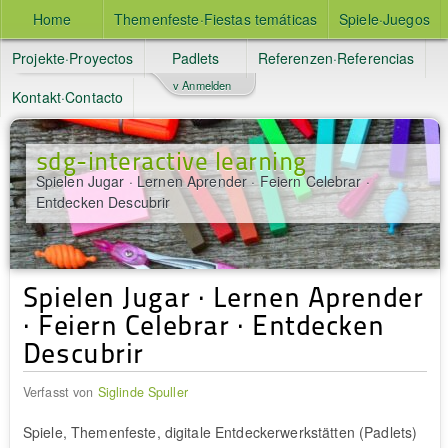
Home
Themenfeste·Fiestas temáticas
Spiele·Juegos
Projekte·Proyectos
Padlets
Referenzen·Referencias
v Anmelden
Kontakt·Contacto
sdg-interactive learning
Spielen Jugar · Lernen Aprender · Feiern Celebrar ·
Entdecken Descubrir
Spielen Jugar · Lernen Aprender
· Feiern Celebrar · Entdecken
Descubrir
Verfasst von
Siglinde Spuller
Spiele, Themenfeste, digitale Entdeckerwerkstätten (Padlets)