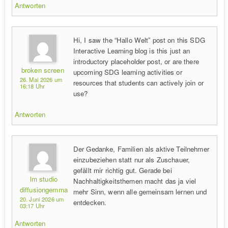
Antworten
Hi, I saw the “Hallo Welt” post on this SDG
Interactive Learning blog is this just an
introductory placeholder post, or are there
broken screen
upcoming SDG learning activities or
26. Mai 2026 um
resources that students can actively join or
16:18 Uhr
use?
Antworten
Der Gedanke, Familien als aktive Teilnehmer
einzubeziehen statt nur als Zuschauer,
gefällt mir richtig gut. Gerade bei
lm studio
Nachhaltigkeitsthemen macht das ja viel
diffusiongemma
mehr Sinn, wenn alle gemeinsam lernen und
20. Juni 2026 um
entdecken.
03:17 Uhr
Antworten