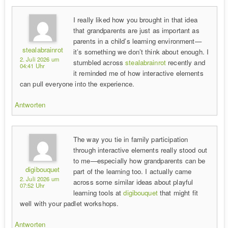
I really liked how you brought in that idea
that grandparents are just as important as
parents in a child’s learning environment—
stealabrainrot
it’s something we don’t think about enough. I
2. Juli 2026 um
stumbled across
stealabrainrot
recently and
04:41 Uhr
it reminded me of how interactive elements
can pull everyone into the experience.
Antworten
The way you tie in family participation
through interactive elements really stood out
to me—especially how grandparents can be
digibouquet
part of the learning too. I actually came
2. Juli 2026 um
across some similar ideas about playful
07:52 Uhr
learning tools at
digibouquet
that might fit
well with your padlet workshops.
Antworten