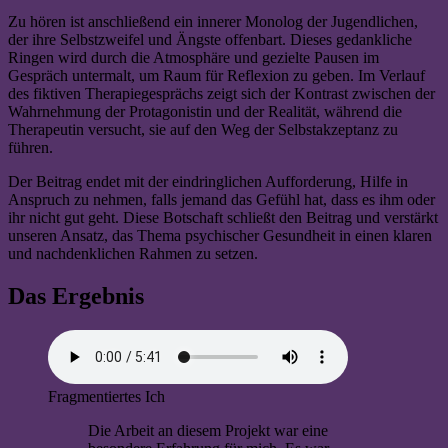
Zu hören ist anschließend ein innerer Monolog der Jugendlichen,
der ihre Selbstzweifel und Ängste offenbart. Dieses gedankliche
Ringen wird durch die Atmosphäre und gezielte Pausen im
Gespräch untermalt, um Raum für Reflexion zu geben. Im Verlauf
des fiktiven Therapiegesprächs zeigt sich der Kontrast zwischen der
Wahrnehmung der Protagonistin und der Realität, während die
Therapeutin versucht, sie auf den Weg der Selbstakzeptanz zu
führen.
Der Beitrag endet mit der eindringlichen Aufforderung, Hilfe in
Anspruch zu nehmen, falls jemand das Gefühl hat, dass es ihm oder
ihr nicht gut geht. Diese Botschaft schließt den Beitrag und verstärkt
unseren Ansatz, das Thema psychischer Gesundheit in einen klaren
und nachdenklichen Rahmen zu setzen.
Das Ergebnis
Fragmentiertes Ich
Die Arbeit an diesem Projekt war eine