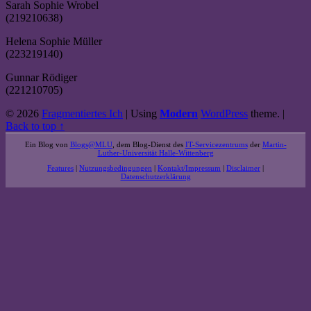
Sarah Sophie Wrobel
(
219210638)
Helena Sophie Müller
(
223219140
)
Gunnar Rödiger
(221210705)
© 2026
Fragmentiertes Ich
|
Using
Modern
WordPress
theme.
|
Back to top ↑
Ein Blog von
Blogs@MLU
, dem Blog-Dienst des
IT-Servicezentrums
der
Martin-
Luther-Universität Halle-Wittenberg
Features
|
Nutzungsbedingungen
|
Kontakt/Impressum
|
Disclaimer
|
Datenschutzerklärung