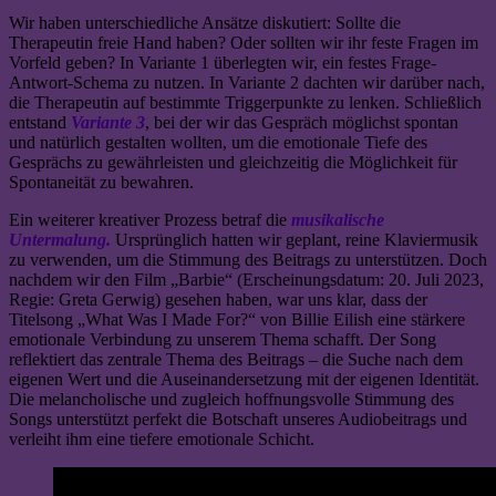
Wir haben unterschiedliche Ansätze diskutiert: Sollte die
Therapeutin freie Hand haben? Oder sollten wir ihr feste Fragen im
Vorfeld geben? In Variante 1 überlegten wir, ein festes Frage-
Antwort-Schema zu nutzen. In Variante 2 dachten wir darüber nach,
die Therapeutin auf bestimmte Triggerpunkte zu lenken. Schließlich
entstand
Variante 3
, bei der wir das Gespräch möglichst spontan
und natürlich gestalten wollten, um die emotionale Tiefe des
Gesprächs zu gewährleisten und gleichzeitig die Möglichkeit für
Spontaneität zu bewahren.
Ein weiterer kreativer Prozess betraf die
musikalische
Untermalung.
Ursprünglich hatten wir geplant, reine Klaviermusik
zu verwenden, um die Stimmung des Beitrags zu unterstützen. Doch
nachdem wir den Film „Barbie“ (Erscheinungsdatum: 20. Juli 2023,
Regie: Greta Gerwig) gesehen haben, war uns klar, dass der
Titelsong „What Was I Made For?“ von Billie Eilish eine stärkere
emotionale Verbindung zu unserem Thema schafft. Der Song
reflektiert das zentrale Thema des Beitrags – die Suche nach dem
eigenen Wert und die Auseinandersetzung mit der eigenen Identität.
Die melancholische und zugleich hoffnungsvolle Stimmung des
Songs unterstützt perfekt die Botschaft unseres Audiobeitrags und
verleiht ihm eine tiefere emotionale Schicht.