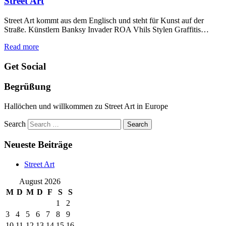
Street Art
Street Art kommt aus dem Englisch und steht für Kunst auf der
Straße. Künstlern Banksy Invader ROA Vhils Stylen Graffitis…
Read more
Get Social
Begrüßung
Hallöchen und willkommen zu Street Art in Europe
Search
Neueste Beiträge
Street Art
August 2026
M
D
M
D
F
S
S
1
2
3
4
5
6
7
8
9
10
11
12
13
14
15
16