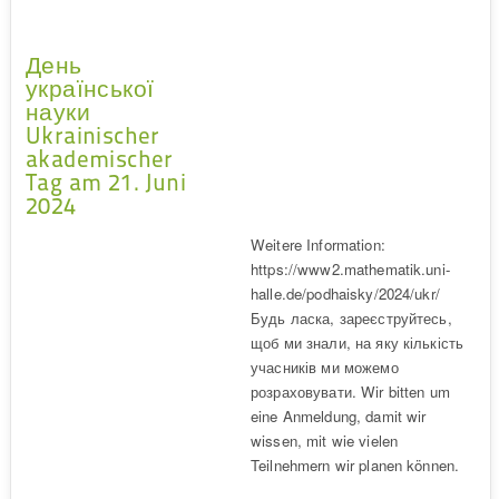
День
української
науки
Ukrainischer
akademischer
Tag am 21. Juni
2024
Weitere Information:
https://www2.mathematik.uni-
halle.de/podhaisky/2024/ukr/
Будь ласка, зареєструйтесь,
щоб ми знали, на яку кількість
учасників ми можемо
розраховувати. Wir bitten um
eine Anmeldung, damit wir
wissen, mit wie vielen
Teilnehmern wir planen können.