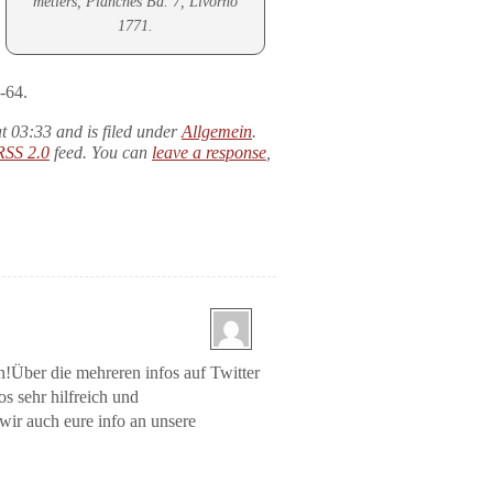
métiers, Planches Bd. 7, Livorno
1771.
-64.
t 03:33 and is filed under
Allgemein
.
RSS 2.0
feed. You can
leave a response
,
!Über die mehreren infos auf Twitter
os sehr hilfreich und
ir auch eure info an unsere