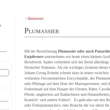
«
Hasenneger
r
Plumassier
Mit der Bezeichnung
Plumassier oder auch Panachie
Enjoliveurs
unternehmen wir heute einen kleinen Ausfl
Berufswelt. Später verbreitete sich der Beruf allerdin
Deutscher Nationen. Als ein wichtiges Zentrum dieses 
Johann Georg Krünitz schrieb dazu in seiner zwische
verfassten Oeconomischen Encyclopädie, der Plumassier
oder Plümage auf dem Hute der Mannspersonen, und de
Federstrauß auf dem Haupte der Fürsten, Ritter, Cavall
Pferde, imgleichen auf Baldachinen und Himmelbetten
Kranich= und andern Federn“. Es geht also um den Be
oder Federputzmachers, eine Branche die vor allem für