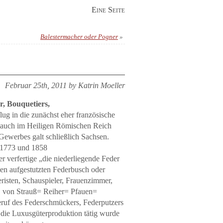
Eine Seite
Balestermacher oder Pogner
»
Februar 25th, 2011 by Katrin Moeller
r, Bouquetiers,
ug in die zunächst eher französische
gs auch im Heiligen Römischen Reich
Gewerbes galt schließlich Sachsen.
n 1773 und 1858
 verfertige „die niederliegende Feder
n aufgestutzten Federbusch oder
eristen, Schauspieler, Frauenzimmer,
, von Strauß= Reiher= Pfauen=
ruf des Federschmückers, Federputzers
 die Luxusgüterproduktion tätig wurde