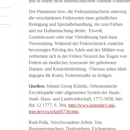
und in einem nicht unbeträchtlichem Ausmaß Frauenarb
Der Plumassier bzw. die Federputzmacherin unterzog
die verschiedenen Federsorten einer gründlichen
Reinigung und Spezialbehandlung, die zum Färben
und zur Halbarmachung diente. Eiweiß,
Gummiwasser oder eine Vitriollösung fand dazu
Verwendung. Während der Federschmuck zunächst
bevorzugtes Privileg des Adels und des Militärs war,
verbreitete sich in der Frühen Neuzeit das Tragen von
Federn als modisches Assessoire der gehobenen
Damen- und Kinderbekleidung. Überaus selten blieb
dagegen die Kunst, Federmosaike zu fertigen.
Quellen:
Johann Georg Krünitz, Oekonomische
Encyklopädie oder allgemeines System der Staats-
Stadt- Haus- und Landwirthschaft, 1773-1858, hier
Bd. 12 1777, S. 394,
http://www.kruenitz1.uni-
trier.de/xxx/p/kp05730.htm
.
Rudi Palla, Verschwundene Arbeit. Von
Barometermachern, Drahtziehern, Eichmeistern,