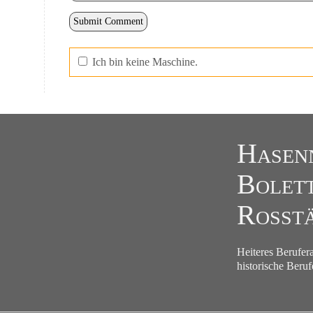
Ich bin keine Maschine.
Hasen
Bolet
Roßtä
Heiteres Berufer
historische Beruf