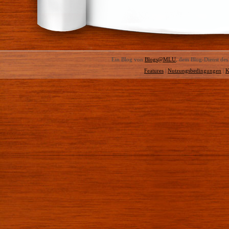
Ein Blog von
Blogs@MLU
, dem Blog-Dienst de
Features
|
Nutzungsbedingungen
|
K