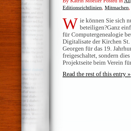
By Katrin Moeller Posted in
Al
Editionsrichtlinien
,
Mitmachen
W
ie können Sie sich 
beteiligen?Ganz ein
für Computergenealogie betr
Digitalisate der Kirchen St
Georgen für das 19. Jahrhun
freigeschaltet, sondern dies 
Projektseite beim Verein fü
Read the rest of this entry »