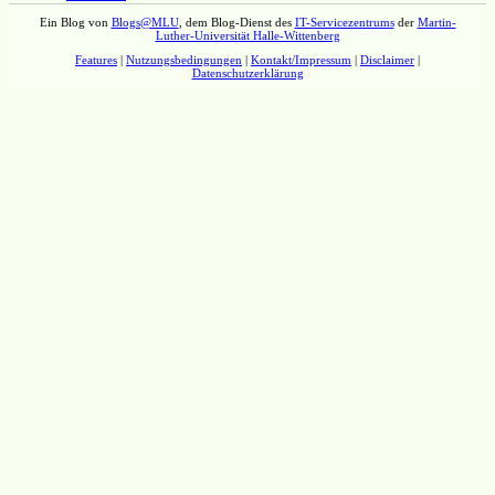
Ein Blog von
Blogs@MLU
, dem Blog-Dienst des
IT-Servicezentrums
der
Martin-
Luther-Universität Halle-Wittenberg
Features
|
Nutzungsbedingungen
|
Kontakt/Impressum
|
Disclaimer
|
Datenschutzerklärung