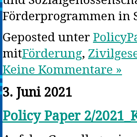
Förderprogrammen in S
Geposted unter
PolicyP
mit
Förderung
,
Zivilges
Keine Kommentare »
3. Juni 2021
Policy Paper 2/2021_