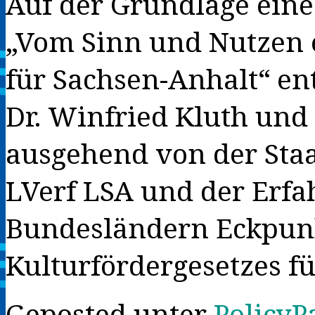
Auf der Grundlage ei
„Vom Sinn und Nutzen e
für Sachsen-Anhalt“ en
Dr. Winfried Kluth und
ausgehend von der Staa
LVerf LSA und der Erf
Bundesländern Eckpunk
Kulturfördergesetzes f
Geposted unter
PolicyP