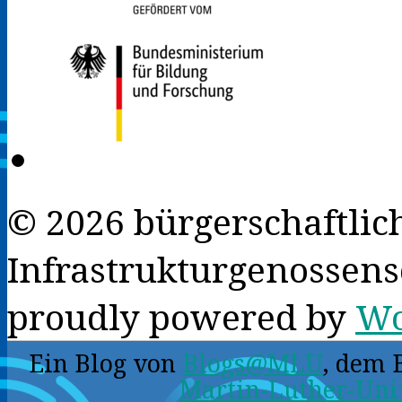
© 2026 bürgerschaftlich
Infrastrukturgenossens
proudly powered by
Wo
Ein Blog von
Blogs@MLU
, dem 
Martin-Luther-Uni