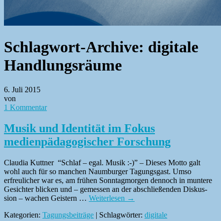
Schlagwort-Archive:
digitale
Handlungsräume
6. Juli 2015
von
1 Kommentar
Musik und Identität im Fokus
medienpädagogischer Forschung
Clau­dia Kut­tner “Schlaf – egal. Musik :-)” – Dieses Mot­to galt
wohl auch für so manchen Naum­burg­er Tagungs­gast. Umso
erfreulich­er war es, am frühen Son­ntag­mor­gen den­noch in muntere
Gesichter blick­en und – gemessen an der abschließen­den Diskus­
sion – wachen Geis­tern …
Weit­er­lesen
→
Kategorien:
Tagungsbeiträge
| Schlagwörter:
digitale