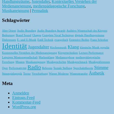
Handlungsräume
,
Jugendalter
,
Kontextuelles Verstehen der
Medienaneignung
,
medienpädagogische Forschung
,
Musikaneignung
|
Permalink
Schlagwörter
Alter Orient
Audio Branding
Audio Branding Awards
Auditive Wissenschaft des Körpers
Bedeutung
Brand Sound
Chagga
Complete Vocal Technique
digitale Handlungsräume
Disferenzen
E- und U-Musik
Estill Technik
evangelisch
Extensive Bodies
Franz Schreker
Identität
Jugendalter
Klang
Kirchenmusik
klassische Musik populär
Kontextuelles Verstehen der Medienaneignung
Körpertechniken
Lecture Performance
Leipziger Missionsgesellschaft
Markenklang
Mediamorphose
medienpädagogische
Forschung
Mission
Musikaneignung
Musikgeschichte
Musikgeschmack
Musikpräferenzen
Radio
Stimme
Oper
Performativität
Referenz
Soziale Stellung
Sprechakttheorie
Ästhetik
Stimmpädagogik
Textur
Verschiebung
Wiener Moderne
Wissenstransfer
Meta
Anmelden
Eintrags-Feed
Kommentar-Feed
WordPress.org