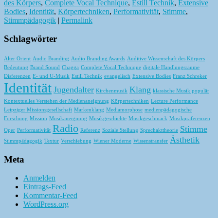
des Körpers
,
Complete Vocal Technique
,
Estill Technik
,
Extensive
Bodies
,
Identität
,
Körpertechniken
,
Performativität
,
Stimme
,
Stimmpädagogik
|
Permalink
Schlagwörter
Alter Orient
Audio Branding
Audio Branding Awards
Auditive Wissenschaft des Körpers
Bedeutung
Brand Sound
Chagga
Complete Vocal Technique
digitale Handlungsräume
Disferenzen
E- und U-Musik
Estill Technik
evangelisch
Extensive Bodies
Franz Schreker
Identität
Jugendalter
Klang
Kirchenmusik
klassische Musik populär
Kontextuelles Verstehen der Medienaneignung
Körpertechniken
Lecture Performance
Leipziger Missionsgesellschaft
Markenklang
Mediamorphose
medienpädagogische
Forschung
Mission
Musikaneignung
Musikgeschichte
Musikgeschmack
Musikpräferenzen
Radio
Stimme
Oper
Performativität
Referenz
Soziale Stellung
Sprechakttheorie
Ästhetik
Stimmpädagogik
Textur
Verschiebung
Wiener Moderne
Wissenstransfer
Meta
Anmelden
Eintrags-Feed
Kommentar-Feed
WordPress.org