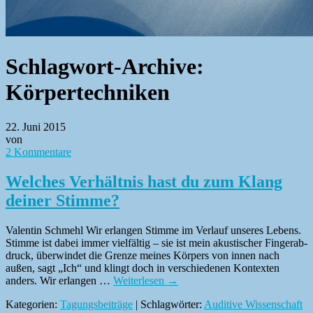
Schlagwort-Archive:
Körpertechniken
22. Juni 2015
von
2 Kommentare
Welches Verhältnis hast du zum Klang
deiner Stimme?
Valentin Schmehl Wir erlan­gen Stimme im Ver­lauf unseres Lebens.
Stimme ist dabei immer vielfältig – sie ist mein akustis­ch­er Fin­ger­ab­
druck, über­windet die Gren­ze meines Kör­pers von innen nach
außen, sagt „Ich“ und klingt doch in ver­schiede­nen Kon­tex­ten
anders. Wir erlan­gen …
Weit­er­lesen
→
Kategorien:
Tagungsbeiträge
| Schlagwörter:
Auditive Wissenschaft