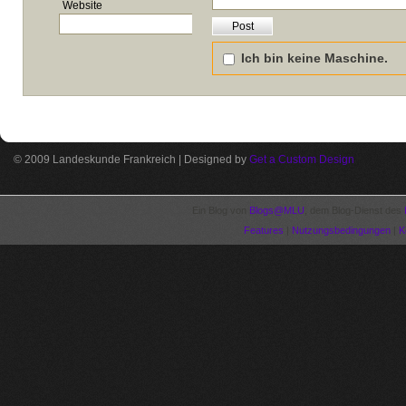
Website
Ich bin keine Maschine.
© 2009 Landeskunde Frankreich | Designed by
Get a Custom Design
Ein Blog von
Blogs@MLU
, dem Blog-Dienst des
Features
|
Nutzungsbedingungen
|
K