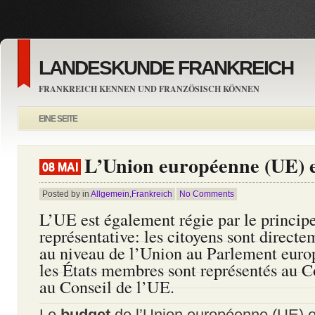
LANDESKUNDE FRANKREICH
FRANKREICH KENNEN UND FRANZÖSISCH KÖNNEN
EINE SEITE
L’Union européenne (UE) e
08 MAI
Posted by in
Allgemein
,
Frankreich
No Comments
L’UE est également régie par le princip
représentative: les citoyens sont directe
au niveau de l’Union au Parlement euro
les États membres sont représentés au C
au Conseil de l’UE.
Le
budget
de l’Union européenne (UE) es