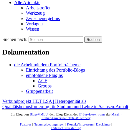
Alle Artefakte
Arbeitstreffen
Werkzeug
Zwischenergebnis
Vorlagen
Wissen
Suchen nach:
Dokumentation
die Arbeit mit dem Portfolio-Theme
Einrichtung des Portfolio-Blogs
empfohlene Plugins
ACF
Groups
Gruppenarbeit
Verbundprojekt HET LSA | Heterogenität als
Qualitätsherausforderung für Studium und Lehre in Sachsen-Anhalt
Ein Blog von
Blogs@MLU
, dem Blog-Dienst des
IT-Servicezentrums
der
Martin-
Luther-Universität Halle-Wittenberg
Features
|
Nutzungsbedingungen
|
Kontakt/Impressum
|
Disclaimer
|
Datenschutzerklärung