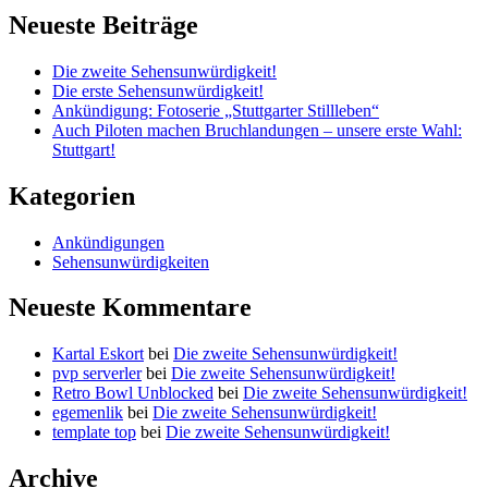
Neueste Beiträge
Die zweite Sehensunwürdigkeit!
Die erste Sehensunwürdigkeit!
Ankündigung: Fotoserie „Stuttgarter Stillleben“
Auch Piloten machen Bruchlandungen – unsere erste Wahl:
Stuttgart!
Kategorien
Ankündigungen
Sehensunwürdigkeiten
Neueste Kommentare
Kartal Eskort
bei
Die zweite Sehensunwürdigkeit!
pvp serverler
bei
Die zweite Sehensunwürdigkeit!
Retro Bowl Unblocked
bei
Die zweite Sehensunwürdigkeit!
egemenlik
bei
Die zweite Sehensunwürdigkeit!
template top
bei
Die zweite Sehensunwürdigkeit!
Archive