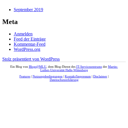
September 2019
Meta
Anmelden
Feed der Einträge
Kommentar-Feed
WordPress.org
Stolz präsentiert von WordPress
Ein Blog von
Blogs@MLU
, dem Blog-Dienst des
IT-Servicezentrums
der
Martin-
Luther-Universität Halle-Wittenberg
Features
|
Nutzungsbedingungen
|
Kontakt/Impressum
|
Disclaimer
|
Datenschutzerklärung