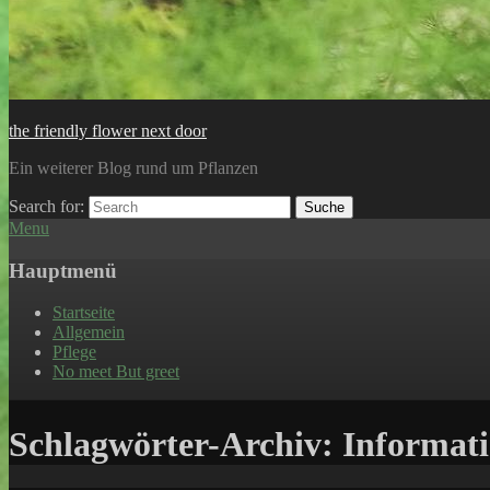
the friendly flower next door
Ein weiterer Blog rund um Pflanzen
Search for:
Suche
Menu
Hauptmenü
Startseite
Allgemein
Pflege
No meet But greet
Schlagwörter-Archiv:
Informat