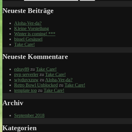
Neueste Beiträge
Aloha-Ver-da?
Kleine Vorstellung
Winter is coming! ***
bissel Gesäusel
Take Care!
Neueste Kommentare
edray89
zu
Take Care!
pvp serverler
zu
Take Care!
wjvduvxzuw
zu
Aloha-Ver-da?
Retro Bowl Unblocked
zu
Take Care!
template top
zu
Take Care!
Archiv
September 2018
Kategorien