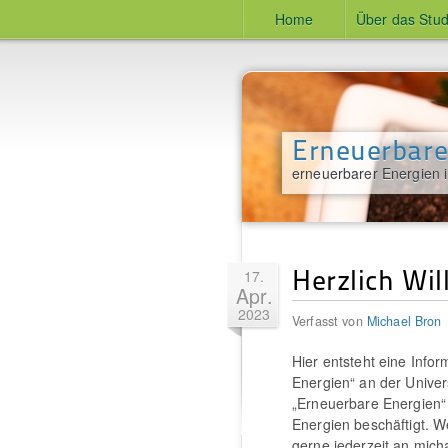
Home
Über das Stu
Erneuerbare
erneuerbarer Energien 
Herzlich Wi
17.
Apr.
2023
Verfasst von
Michael Bron
Hier entsteht eine Inf
Energien“ an der Univers
„Erneuerbare Energien“
Energien beschäftigt. W
gerne jederzeit an mic