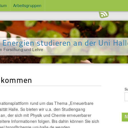
dium
Arbeitsgruppen
 Energien studieren an der Uni Hall
in Forschung und Lehre
llkommen
S
ormationsplattform rund um das Thema „Erneuerbare
ität Halle. So bieten wir u.a. den Studiengang
 an, der sich mit Physik und Chemie erneuerbarer
N
eitere Informationen folgen. Bis dahin können Sie sich
hael.bron@chemie.uni-halle.de wenden.