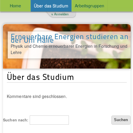
Home
Über das Studium
Arbeitsgruppen
v Anmelden
Erneuerbare Energien studieren an
der Uni Halle
Physik und Chemie erneuerbarer Energien in Forschung und
Lehre
Über das Studium
Kommentare sind geschlossen.
Suchen nach: