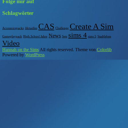
Folge mir auf
Schlagwörter
CAS
Create A Sim
Accessoirepacks
Aktuelles
Challenge
sims 4
News
Gameplaypack
High School Jahre
Sets
sims 5
Stadtleben
Video
Hannah on the Sims
All rights reserved. Theme von
Colorlib
Powered by
WordPress