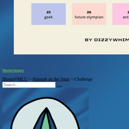
(mehr …)
Weiterlesen
Blogs@MLU
>
Hannah on the Sims
>
Challenge