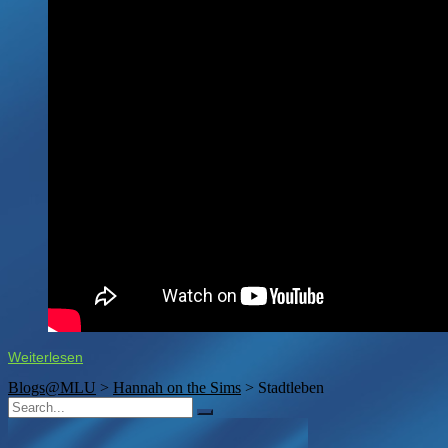
Weiterlesen
Blogs@MLU
>
Hannah on the Sims
>
Stadtleben