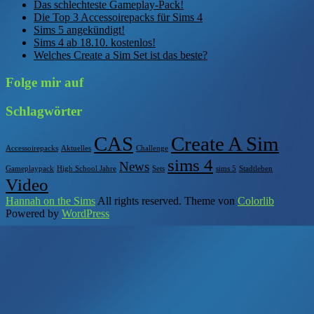
Das schlechteste Gameplay-Pack!
Die Top 3 Accessoirepacks für Sims 4
Sims 5 angekündigt!
Sims 4 ab 18.10. kostenlos!
Welches Create a Sim Set ist das beste?
Folge mir auf
Schlagwörter
CAS
Create A Sim
Accessoirepacks
Aktuelles
Challenge
sims 4
News
Gameplaypack
High School Jahre
Sets
sims 5
Stadtleben
Video
Hannah on the Sims
All rights reserved. Theme von
Colorlib
Powered by
WordPress