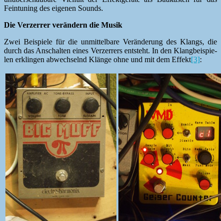
Fein­tun­ing des eige­nen Sounds.
Die Verz­er­rer verän­dern die Musik
Zwei Beispiele für die unmit­tel­bare Verän­derung des Klangs, die
durch das Anschal­ten eines Verz­er­rers entste­ht. In den Klang­beispie­
len erklin­gen abwech­sel­nd Klänge ohne und mit dem Effekt
[3]
: