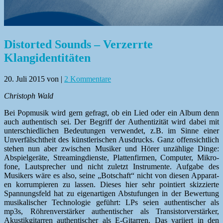
Distorted Sounds – Verzerrte
Klangidentitäten
20. Juli 2015
von
|
2 Kommentare
Christoph Wald
Bei Pop­musik wird gern gefragt, ob ein Lied oder ein Album denn
auch authen­tisch sei. Der Begriff der Authen­tiz­ität wird dabei mit
unter­schiedlichen Bedeu­tun­gen ver­wen­det, z.B. im Sinne ein­er
Unver­fälschtheit des kün­st­lerischen Aus­drucks. Ganz offen­sichtlich
ste­hen nun aber zwis­chen Musik­er und Hör­er unzäh­lige Dinge:
Abspiel­geräte, Stream­ing­di­en­ste, Plat­ten­fir­men, Com­put­er, Mikro­
fone, Laut­sprech­er und nicht zulet­zt Instru­mente. Auf­gabe des
Musik­ers wäre es also, seine „Botschaft“ nicht von diesen Appa­rat­
en kor­rumpieren zu lassen. Dieses hier sehr pointiert skizzierte
Span­nungs­feld hat zu eige­nar­ti­gen Abstu­fun­gen in der Bew­er­tung
musikalis­ch­er Tech­nolo­gie geführt: LPs seien authen­tis­ch­er als
mp3s, Röhren­ver­stärk­er authen­tis­ch­er als Tran­sis­torver­stärk­er,
Akustikgi­tar­ren authen­tis­ch­er als E‑Gitarren. Das vari­iert in den