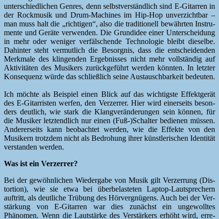
unter­schiedlichen Gen­res, denn selb­stver­ständlich sind E‑Gitarren in
der Rock­musik und Drum-Machines im Hip-Hop unverzicht­bar –
man muss halt die „richti­gen“, also die tra­di­tionell bewährten Instru­
mente und Geräte ver­wen­den. Die Grun­didee ein­er Unter­schei­dung
in mehr oder weniger ver­fälschende Tech­nolo­gie bleibt dieselbe.
Dahin­ter ste­ht ver­mut­lich die Besorg­nis, dass die entschei­den­den
Merk­male des klin­gen­den Ergeb­niss­es nicht mehr voll­ständig auf
Aktiv­itäten des Musik­ers zurück­ge­führt wer­den kön­nten. In let­zter
Kon­se­quenz würde das schließlich seine Aus­tauschbarkeit bedeuten.
Ich möchte als Beispiel einen Blick auf das wichtig­ste Effek­t­gerät
des E‑Gitarristen wer­fen, den Verz­er­rer. Hier wird ein­er­seits beson­
ders deut­lich, wie stark die Klangverän­derun­gen sein kön­nen, für
die Musik­er let­z­tendlich nur einen (Fuß-)Schalter bedi­enen müssen.
Ander­er­seits kann beobachtet wer­den, wie die Effek­te von den
Musik­ern trotz­dem nicht als Bedro­hung ihrer kün­st­lerischen Iden­tität
ver­standen werden.
Was ist ein Verzerrer?
Bei der gewöhn­lichen Wieder­gabe von Musik gilt Verz­er­rung (Dis­
tor­tion), wie sie etwa bei über­be­lasteten Lap­top-Laut­sprech­ern
auftritt, als deut­liche Trübung des Hörvergnü­gens. Auch bei der Ver­
stärkung von E‑Gitarren war dies zunächst ein unge­wolltes
Phänomen. Wenn die Laut­stärke des Ver­stärk­ers erhöht wird, erre­