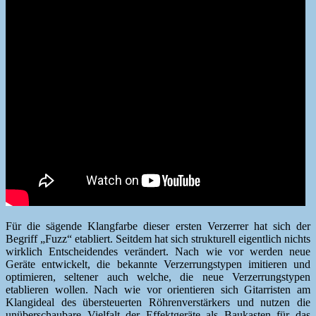
Für die sägende Klang­farbe dieser ersten Verz­er­rer hat sich der
Begriff „Fuzz“ etabliert. Seit­dem hat sich struk­turell eigentlich nichts
wirk­lich Entschei­den­des verän­dert. Nach wie vor wer­den neue
Geräte entwick­elt, die bekan­nte Verz­er­rungstypen imi­tieren und
opti­mieren, sel­tener auch welche, die neue Verz­er­rungstypen
etablieren wollen. Nach wie vor ori­en­tieren sich Gitar­ris­ten am
Klangide­al des über­s­teuerten Röhren­ver­stärk­ers und nutzen die
unüber­schaubare Vielfalt der Effek­t­geräte als Baukas­ten für das