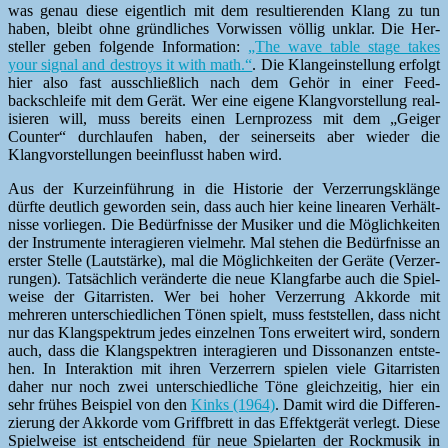
was genau diese eigentlich mit dem resul­tieren­den Klang zu tun
haben, bleibt ohne gründlich­es Vor­wis­sen völ­lig unklar. Die Her­
steller geben fol­gende Infor­ma­tion:
„The wave table stage takes
your sig­nal and destroys it with math.“
. Die Klange­in­stel­lung erfol­gt
hier also fast auss­chließlich nach dem Gehör in ein­er Feed­
backschleife mit dem Gerät. Wer eine eigene Klangvorstel­lung real­
isieren will, muss bere­its einen Lern­prozess mit dem „Geiger
Counter“ durch­laufen haben, der sein­er­seits aber wieder die
Klangvorstel­lun­gen bee­in­flusst haben wird.
Aus der Kurze­in­führung in die His­to­rie der Verz­er­rungsklänge
dürfte deut­lich gewor­den sein, dass auch hier keine lin­earen Ver­hält­
nisse vor­liegen. Die Bedürfnisse der Musik­er und die Möglichkeit­en
der Instru­mente inter­agieren vielmehr. Mal ste­hen die Bedürfnisse an
erster Stelle (Laut­stärke), mal die Möglichkeit­en der Geräte (Verz­er­
run­gen). Tat­säch­lich verän­derte die neue Klang­farbe auch die Spiel­
weise der Gitar­ris­ten. Wer bei hoher Verz­er­rung Akko­rde mit
mehreren unter­schiedlichen Tönen spielt, muss fest­stellen, dass nicht
nur das Klangspek­trum jedes einzel­nen Tons erweit­ert wird, son­dern
auch, dass die Klangspek­tren inter­agieren und Dis­so­nanzen entste­
hen. In Inter­ak­tion mit ihren Verz­er­rern spie­len viele Gitar­ris­ten
daher nur noch zwei unter­schiedliche Töne gle­ichzeit­ig, hier ein
sehr früh­es Beispiel von den
Kinks (1964)
. Damit wird die Dif­feren­
zierung der Akko­rde vom Griff­brett in das Effek­t­gerät ver­legt. Diese
Spiel­weise ist entschei­dend für neue Spielarten der Rock­musik in