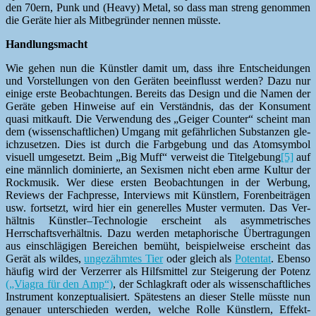
den 70ern, Punk und (Heavy) Met­al, so dass man streng genom­men
die Geräte hier als Mit­be­grün­der nen­nen müsste.
Hand­lungs­macht
Wie gehen nun die Kün­stler damit um, dass ihre Entschei­dun­gen
und Vorstel­lun­gen von den Geräten bee­in­flusst wer­den? Dazu nur
einige erste Beobach­tun­gen. Bere­its das Design und die Namen der
Geräte geben Hin­weise auf ein Ver­ständ­nis, das der Kon­sument
qua­si mitkauft. Die Ver­wen­dung des „Geiger Counter“ scheint man
dem (wis­senschaftlichen) Umgang mit gefährlichen Sub­stanzen gle­
ichzuset­zen. Dies ist durch die Far­bge­bung und das Atom­sym­bol
visuell umge­set­zt. Beim „Big Muff“ ver­weist die Titel­ge­bung
[5]
auf
eine männlich dominierte, an Sex­is­men nicht eben arme Kul­tur der
Rock­musik. Wer diese ersten Beobach­tun­gen in der Wer­bung,
Reviews der Fach­presse, Inter­views mit Kün­stlern, Foren­beiträ­gen
usw. fort­set­zt, wird hier ein generelles Muster ver­muten. Das Ver­
hält­nis Künstler–Technologie erscheint als asym­metrisches
Herrschaftsver­hält­nis. Dazu wer­den metapho­rische Über­tra­gun­gen
aus ein­schlägi­gen Bere­ichen bemüht, beispiel­weise erscheint das
Gerät als wildes,
ungezähmtes Tier
oder gle­ich als
Poten­tat
. Eben­so
häu­fig wird der Verz­er­rer als Hil­f­s­mit­tel zur Steigerung der Potenz
(„Via­gra für den Amp“)
, der Schlagkraft oder als wis­senschaftlich­es
Instru­ment konzep­tu­al­isiert. Spätestens an dieser Stelle müsste nun
genauer unter­schieden wer­den, welche Rolle Kün­stlern, Effek­t­