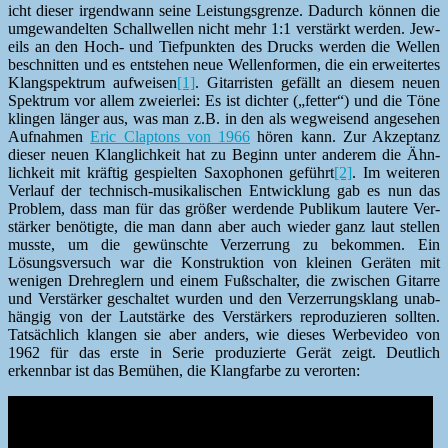
icht dieser irgend­wann seine Leis­tungs­gren­ze. Dadurch kön­nen die
umge­wan­del­ten Schall­wellen nicht mehr 1:1 ver­stärkt wer­den. Jew­
eils an den Hoch- und Tief­punk­ten des Drucks wer­den die Wellen
beschnit­ten und es entste­hen neue Wellen­for­men, die ein erweit­ertes
Klangspek­trum aufweisen
[1]
. Gitar­ris­ten gefällt an diesem neuen
Spek­trum vor allem zweier­lei: Es ist dichter („fet­ter“) und die Töne
klin­gen länger aus, was man z.B. in den als weg­weisend ange­se­hen
Auf­nah­men
Eric Clap­tons von 1966
hören kann. Zur Akzep­tanz
dieser neuen Klan­glichkeit hat zu Beginn unter anderem die Ähn­
lichkeit mit kräftig gespiel­ten Sax­o­pho­nen geführt
[2]
. Im weit­eren
Ver­lauf der tech­nisch-musikalis­chen Entwick­lung gab es nun das
Prob­lem, dass man für das größer wer­dende Pub­likum lautere Ver­
stärk­er benötigte, die man dann aber auch wieder ganz laut stellen
musste, um die gewün­schte Verz­er­rung zu bekom­men. Ein
Lösungsver­such war die Kon­struk­tion von kleinen Geräten mit
weni­gen Drehre­glern und einem Fußschal­ter, die zwis­chen Gitarre
und Ver­stärk­er geschal­tet wur­den und den Verz­er­rungsklang unab­
hängig von der Laut­stärke des Ver­stärk­ers repro­duzieren soll­ten.
Tat­säch­lich klan­gen sie aber anders, wie dieses Wer­be­v­ideo von
1962 für das erste in Serie pro­duzierte Gerät zeigt. Deut­lich
erkennbar ist das Bemühen, die Klang­farbe zu verorten: