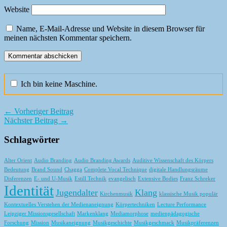
Website
Name, E-Mail-Adresse und Website in diesem Browser für
meinen nächsten Kommentar speichern.
Ich bin keine Maschine.
← Vorheriger Beitrag
Nächster Beitrag →
Schlagwörter
Alter Orient
Audio Branding
Audio Branding Awards
Auditive Wissenschaft des Körpers
Bedeutung
Brand Sound
Chagga
Complete Vocal Technique
digitale Handlungsräume
Disferenzen
E- und U-Musik
Estill Technik
evangelisch
Extensive Bodies
Franz Schreker
Identität
Jugendalter
Klang
Kirchenmusik
klassische Musik populär
Kontextuelles Verstehen der Medienaneignung
Körpertechniken
Lecture Performance
Leipziger Missionsgesellschaft
Markenklang
Mediamorphose
medienpädagogische
Forschung
Mission
Musikaneignung
Musikgeschichte
Musikgeschmack
Musikpräferenzen