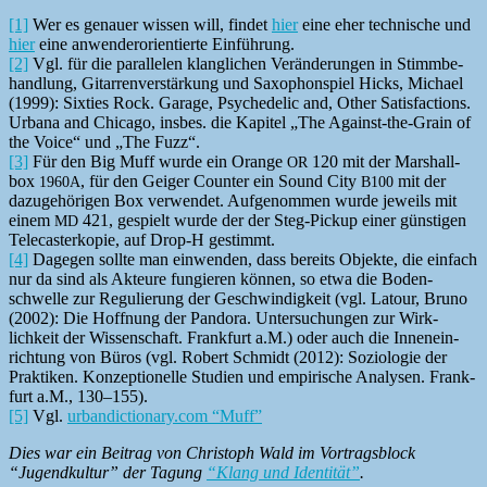
[1]
Wer es genauer wis­sen will, find­et
hier
eine eher tech­nis­che und
hier
eine anwen­deror­i­en­tierte Einführung.
[2]
Vgl. für die par­al­le­len klan­glichen Verän­derun­gen in Stimm­be­
hand­lung, Gitar­ren­ver­stärkung und Sax­ophon­spiel Hicks, Michael
(1999): Six­ties Rock. Garage, Psy­che­del­ic and, Oth­er Sat­is­fac­tions.
Urbana and Chica­go, ins­bes. die Kapi­tel „The Against-the-Grain of
the Voice“ und „The Fuzz“.
[3]
Für den Big Muff wurde ein Orange
120 mit der Mar­shall­
OR
box
, für den Geiger Counter ein Sound City
mit der
1960A
B100
dazuge­höri­gen Box ver­wen­det. Aufgenom­men wurde jew­eils mit
einem
421, gespielt wurde der der Steg-Pick­up ein­er gün­sti­gen
MD
Tele­cast­erkopie, auf Drop‑H gestimmt.
[4]
Dage­gen sollte man ein­wen­den, dass bere­its Objek­te, die ein­fach
nur da sind als Akteure fungieren kön­nen, so etwa die Boden­
schwelle zur Reg­ulierung der Geschwindigkeit (vgl. Latour, Bruno
(2002): Die Hoff­nung der Pan­do­ra. Unter­suchun­gen zur Wirk­
lichkeit der Wis­senschaft. Frank­furt a.M.) oder auch die Innenein­
rich­tung von Büros (vgl. Robert Schmidt (2012): Sozi­olo­gie der
Prak­tiken. Konzep­tionelle Stu­di­en und empirische Analy­sen. Frank­
furt a.M., 130–155).
[5]
Vgl.
urbandictionary.com “Muff”
Dies war ein Beitrag von Christoph Wald im Vor­trags­block
“Jugend­kul­tur” der Tagung
“Klang und Iden­tität”
.