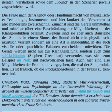
geräten, Ver­stärk­ern sowie dem „Sound“ in den Szenar­ien jew­eils
zugeschrieben wird.
Die Frage nach der Agency oder Hand­lungs­macht von musikalis­ch­
er Tech­nolo­gie, Instru­menten und hier konkret den Verz­er­rern ist
also min­destens zweis­chichtig. Zunächst sind die Geräte unmit­tel­bar
und mit­tel­bar (über eine Beschränkung der Möglichkeit­en) an der
Klang­pro­duk­tion beteiligt. Zweit­ens sind sie aber auch Bausteine
des Sounds in einem Sinne, der Sound nicht rein physikalisch-
akustisch ver­ste­ht son­dern als eine Art Klangi­den­tität, in der auch
visuelle oder sprach­liche Fak­toren entschei­dend mitwirken. Die
Geräte wer­den nicht nur zur Klanggestal­tung son­dern auch zum
self-fash­ion­ing
(Stephen Green­blatt) ver­wen­det, was sich zum
Beispiel
im Netz
gut nachvol­lziehen lässt. Auch hier sind also
Möglichkeit­en der Pro­duk­tion vorgegeben, dies­mal der Sin­npro­duk­
tion. Es ist fraglich, ob die Pro­duk­tion­sebe­nen in der Prax­is zu tren­
nen sind.
Christoph Wald, Jahrgang 1982, studierte Musik­wis­senschaft,
Philoso­phie und Psy­cholo­gie an der Uni­ver­sität Würzburg. Er
arbeit­et als wis­senschaftlich­er Mitar­beit­er am
Insti­tut für Kun­st- und
Musik­wis­senschaft
der TU-Dres­den. Seine dem­nächst erscheinende
Dok­torar­beit unter­sucht die Wieder­hol­un­gen in den späteren Instru­
men­tal­w­erken Franz Schuberts.