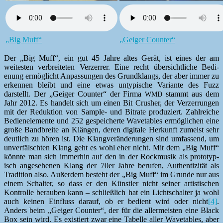
„Big Muff“
„Geiger Counter“
Der „Big Muff“, ein gut 45 Jahre altes Gerät, ist eines der am
weitesten ver­bre­it­eten Verz­er­rer. Eine recht über­sichtliche Bedi­
enung ermöglicht Anpas­sun­gen des Grund­klangs, der aber immer zu
erken­nen bleibt und eine etwas untyp­is­che Vari­ante des Fuzz
darstellt. Der „Geiger Counter“ der Fir­ma
stammt aus dem
WMD
Jahr 2012. Es han­delt sich um einen Bit Crush­er, der Verz­er­run­gen
mit der Reduk­tion von Sam­ple- und Bitrate pro­duziert. Zahlre­iche
Bedi­enele­mente und 252 gespe­icherte Waveta­bles ermöglichen eine
große Band­bre­ite an Klän­gen, deren dig­i­tale Herkun­ft zumeist sehr
deut­lich zu hören ist. Die Klangverän­derun­gen sind umfassend, um
unver­fälscht­en Klang geht es wohl eher nicht. Mit dem „Big Muff“
kön­nte man sich immer­hin auf den in der Rock­musik als pro­to­typ­
isch ange­se­henen Klang der 70er Jahre berufen, Authen­tiz­ität als
Tra­di­tion also. Außer­dem beste­ht der „Big Muff“ im Grunde nur aus
einem Schal­ter, so dass er den Kün­stler nicht sein­er artis­tis­chen
Kon­trolle berauben kann – schließlich hat ein Lichtschal­ter ja wohl
auch keinen Ein­fluss darauf, ob er bedi­ent wird oder nicht
[4]
.
Anders beim „Geiger Counter“, der für die aller­meis­ten eine Black
Box sein wird. Es existiert zwar eine Tabelle aller Waveta­bles, aber