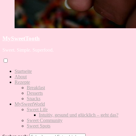
MySweetTooth
Sweet. Simple. Superfood.
Startseite
About
Rezepte
Breakfast
Desserts
Snacks
MySweetWorld
Sweet Life
Intuitiv, gesund und glücklich – geht das?
Sweet Community
Sweet Spots