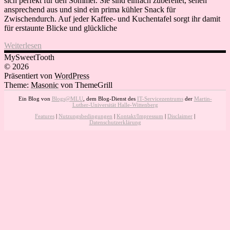
sich perfekt für den Sommer. Sie sind einfach zubereitet, sehen
ansprechend aus und sind ein prima kühler Snack für
Zwischendurch. Auf jeder Kaffee- und Kuchentafel sorgt ihr damit
für erstaunte Blicke und glückliche
Weiterlesen
MySweetTooth
© 2026
Präsentiert von
WordPress
Theme:
Masonic
von ThemeGrill
Ein Blog von
Blogs@MLU
, dem Blog-Dienst des
IT-Servicezentrums
der
Martin-
Luther-Universität Halle-Wittenberg
Features
|
Nutzungsbedingungen
|
Kontakt/Impressum
|
Disclaimer
|
Datenschutzerklärung