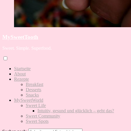
MySweetTooth
Sweet. Simple. Superfood.
Startseite
About
Rezepte
Breakfast
Desserts
Snacks
MySweetWorld
Sweet Life
Intuitiv, gesund und glücklich – geht das?
Sweet Community
Sweet Spots