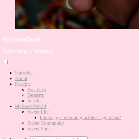
MySweetTooth
Sweet. Simple. Superfood.
Startseite
About
Rezepte
Breakfast
Desserts
Snacks
MySweetWorld
Sweet Life
Intuitiv, gesund und glücklich – geht das?
Sweet Community
Sweet Spots