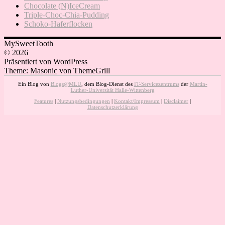
Chocolate (N)IceCream
Triple-Choc-Chia-Pudding
Schoko-Haferflocken
MySweetTooth
© 2026
Präsentiert von
WordPress
Theme:
Masonic
von ThemeGrill
Ein Blog von
Blogs@MLU
, dem Blog-Dienst des
IT-Servicezentrums
der
Martin-
Luther-Universität Halle-Wittenberg
Features
|
Nutzungsbedingungen
|
Kontakt/Impressum
|
Disclaimer
|
Datenschutzerklärung