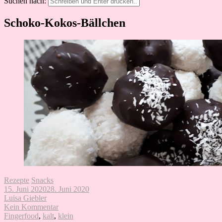
Suchen nach:
Schoko-Kokos-Bällchen
Rezepte
Snacks
15. Juni 2020
28. Juni 2020
Luisa Giebler
Kein Kommentar
Fingerfood
,
kalt
,
klein