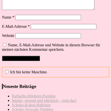
Name
*
E-Mail-Adresse
*
Website
Name, E-Mail-Adresse und Website in diesem Browser für
meinen nächsten Kommentar speichern.
Ich bin keine Maschine.
Neueste Beiträge
Raffaello-Himbeer-Porridge
Intuitiv, gesund und glücklich – geht das?
Schoko-Kokos-Bällchen
Schoko-Avocado Pudding