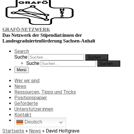
GRAFÖ-NETZWERK
Das Netzwerk der Stipendiat:innen der
Landesgraduiertenförderung Sachsen-Anhalt
Search
Suche
Suchen …
Suche
Suchen …
Menü
Wer wir sind
News
Ressourcen, Tipps und Tricks
Positionspapier
Geförderte
Unterstützer:innen
Kontakt
Deutsch
Startseite
»
News
»
David Holtgrave