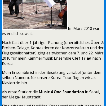
Im März 2010 war
es endlich soweit.
Nach fast über 1-jähriger Planung (unerbittliches Üben &
Proben-Gelage, Kontaktieren der Konzertstätten und der
Fluggesellschaften) ging es zwischen dem 7. und 22. März
2010 für mein Kammermusik Ensemble
Clef Triad
nach
Korea.
Mein Ensemble ist in der Besetzung variabel (unter dem
selben Namen), für unsere Korea-Tour flogen wir als
Klaviertrio hin.
Als erste Station: die
Music 4 One Foundation
in Seoul,
der Mega-Hauptstadt.
Eine schöne und familiäre Konzertmöglichkeit, denn der