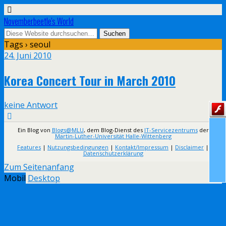
Novemberbeetle's World
Tags › seoul
24. Juni 2010
Korea Concert Tour in March 2010
keine Antwort
Ein Blog von
Blogs@MLU
, dem Blog-Dienst des
IT-Servicezentrums
der
Martin-Luther-Universität Halle-Wittenberg
Features
|
Nutzungsbedingungen
|
Kontakt/Impressum
|
Disclaimer
|
Datenschutzerklärung
Zum Seitenanfang
Mobil
Desktop