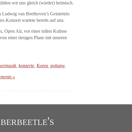
ühlten wir uns gleich (wieder) heimisch.
en Ludwig van Beethoven’s Geistertrio
s Konzert wartete bereits auf uns.
s, Open Air, vor einer tollen Kulisse
on einer riesigen Plane mit unseren
ermusik
,
konzerte
,
Korea
,
pohang
,
ments »
berbeetle's