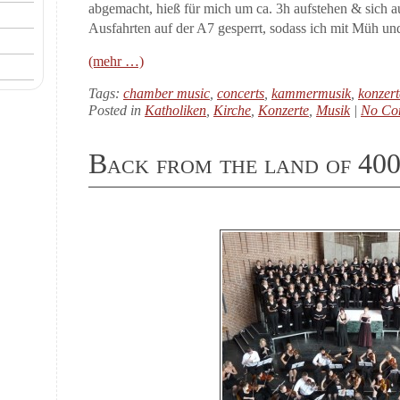
abgemacht, hieß für mich um ca. 3h aufstehen & sich 
Ausfahrten auf der A7 gesperrt, sodass ich mit Müh und
(mehr …)
Tags:
chamber music
,
concerts
,
kammermusik
,
konzert
Posted in
Katholiken
,
Kirche
,
Konzerte
,
Musik
|
No Co
Back from the land of 400