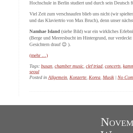
Hochschule in Berlin studiert und durch sein Deutsch f
Viel Zeit zum verschnaufen blieb uns nicht (wir spielt
und das Klaviertrio von Max Bruch), denn unser nächste
Namhae Island
(siehe Bild) war ein wirkliches Erlebni
(Berge und Meeresbucht im Hintergrund, nur verdeckt v
Gesichtern drauf 😉 ).
(mehr …)
Tags:
busan
,
chamber music
,
clef triad
,
concerts
,
kamm
seoul
Posted in
Allgemein
,
Konzerte
,
Korea
,
Musik
|
No Com
Novem