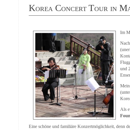
Korea Concert Tour in M
Im Mä
Nach 
(uner
Konta
Flugg
und 
Ense
Mein 
(unte
Korea
Als e
Foun
Eine schöne und familiäre Konzertmöglichkeit, denn der 