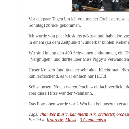
Vor ein paar Tagen bin ich von meiner Orchesterreise
Sonntag) zurück gekommen.
Ich wurde von paar Moskitos geküsst und habe dort zu
in einem (zu dem Zeitpunkt) wunderbar kühlen Keller
Wir sind knapp den 400 Schweinen entkommen, ein Trio
„Vergnügen“ und durfte über Miss Piggy’s Verwandten
Unser Konzert fand in einer sehr alten Kirche statt, dies
kühl/erfrischend, es war einfach nur HEIß!
Selbst unsere Noten waren feucht – einfach verrückt; da
aber diese Hitze war der Wahnsinn.
Das Foto oben wurde vor 2 Wochen bei unserem erste
Tags:
chamber music
,
kammermusik
,
orchester
,
orches
Posted in
Konzerte
,
Musik
|
3 Comments »