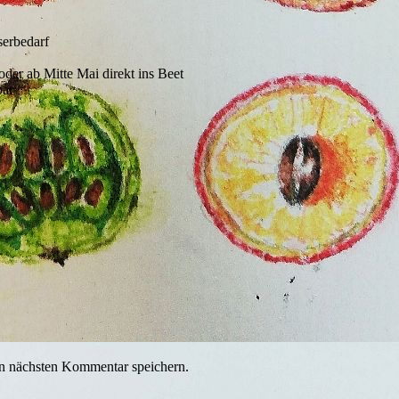
erbedarf
der ab Mitte Mai direkt ins Beet
bar
n nächsten Kommentar speichern.