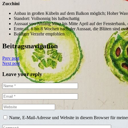
Zucchini
Anbau in großen Kübeln auf dem Balkon möglich; Hoher Wass
Standort: Vollsonnig bis halbschattig
Aussaat von Anfang März bis Mitte April auf der Fensterbank, o
Ernte ca. 6 bis 8 Wochen nach der Aussaat, die Blüten sind ess
Baldiger Verzehr empfohlen
Beitragsnavigation
Prev post
Next post
Leave your reply
Name, E-Mail-Adresse und Website in diesem Browser für meine