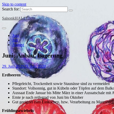
Skip to content
Search for:
SaisonkHALLEnder
Juni
Juli
August
Juni: Anbau, Lagerung
29. Juni 2020
29. Juni 2020
Erdbeeren
Pflegeleicht, Trockenheit sowie Staunässe sind zu vermeiden
Standort: Vollsonnig, gut in Kübeln oder Töpfen auf dem Balk
Aussaat Ende Januar bis Mitte März in einer Aussatschale mit
Ernte je nach reifegrad von Juni bis Oktober
Gut geeignet zum Einkochen, bzw. Verarbeitung zu Marmelade,
Frühlingszwiebeln