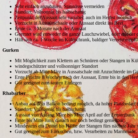
Sehr einfach anzubauen, Staunässe vermeiden
Standort: Vollsonnig bis halbschattig
Zeitpunkt der Aussaat sehr variabel, auch im Herbst möglich
Vorzucht in Aussaatschaale oder Aussaat direkt ins Beet
Ernte ca. 3 Monate nach der Aussaat
Geerntet wird entweder die ganze Lauchzwiebel, oder nur der 
Hält sich ca. 1 Woche im Kühlschrank, baldiger Verzehr empfo
Gurken
Mit Möglichkeit zum Klettern an Schnüren oder Stangen in Kü
windegschützter und vollsonniger Standort
Vorzucht ab Mitte März in Aussatschale mit Anzuchterde im Ge
Erste Früchte 8 Wochen nach der Aussaat, Ernte bis in den Her
Gut geeignet zum sauren Einlegen
Rhabarber
Anbau auf dem Balkon bedingt möglich, da hoher Platzbedarf 
Standort: Vollsonnig bis halbschattig
Aussaat von Anfang März bis Mitte April auf der Fensterbank
Ernte bis Mitte Juni, danach nur noch bedingt genießbar;
Mindestens ein Drittel bis Hälfte der Stangen fürs nächste Jahr 
Gut geeignet zum Einkochen, bzw. Verarbeiten zu Marmelade,