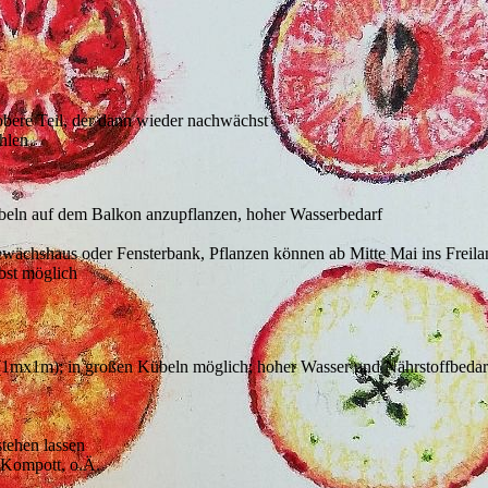
obere Teil, der dann wieder nachwächst
hlen
beln auf dem Balkon anzupflanzen, hoher Wasserbedarf
wächshaus oder Fensterbank, Pflanzen können ab Mitte Mai ins Freila
bst möglich
(1mx1m); in großen Kübeln möglich; hoher Wasser und Nährstoffbedarf
stehen lassen
 Kompott, o.Ä.