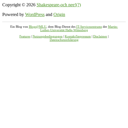
Copyright © 2026
Shakespeare-och nee!(?)
Powered by
WordPress
and
Origin
Ein Blog von
Blogs@MLU
, dem Blog-Dienst des
IT-Servicezentrums
der
Martin-
Luther-Universität Halle-Wittenberg
Features
|
Nutzungsbedingungen
|
Kontakt/Impressum
|
Disclaimer
|
Datenschutzerklärung