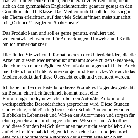
Das von mir erstellte Produkt, eine interaktive Präsentation, richtet
sich an den gymnasialen Englischunterricht, genauer gesagt an den
Grundkurs der 11. Klasse. Das Medienprodukt soll den Einstieg in
ein Thema erleichtern, auf das viele Schüler*innen meist zunächst
mit „Och nee!“ reagieren: Shakespeare!
Das Produkt kann und soll es gerne genutzt, evaluiert und
weiterentwickelt werden. Für Anmerkungen, Hinweise und Kritik
bin ich immer dankbar!
Hier finden Sie weitere Informationen zu der Unterrichtsidee, die die
Arbeit an diesem Medienprodukt umrahmt sowie zu den Gedanken,
die ich mir zu einer möglichen Verlaufsplanung gemacht habe. Auch
hier bitte ich um Kritik, Anmerkungen und Eindrücke. Wie auch das
Medienprodukt darf diese Übersicht geteilt und verändert werden.
Ich habe mir bei der Erstellung dieses Produktes Folgendes gedacht:
zu Beginn einer Lektüreeinheit kommt meist eine
Einführungsstunde, in welcher über den Autor/die Autorin und
werkspezifische Besonderheiten gesprochen wird. Diese Stunden
sind wichtig, schließlich geben sie den Schüler*innen notwendige
Einblicke in Lebenszeit und Wirken der Autor*innen und sorgen für
einen gemeinsamen und angeglichenen Wissensstand. Allerdings
sind diese Stunden bei Schüler*innen meist nicht sehr beliebt: also
auf eine Lektüre hab ich eigentlich gar keine Lust, und jetzt noch
eine öde Biografie vom Autor/von der Autorin erstellen? Nein,