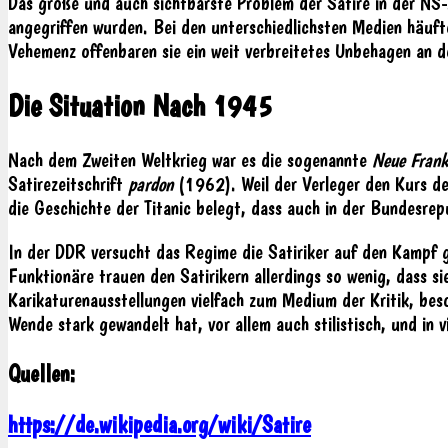
Das große und auch sichtbarste Problem der Satire in der NS
angegriffen wurden. Bei den unterschiedlichsten Medien häufte
Vehemenz offenbaren sie ein weit verbreitetes Unbehagen an d
Die Situation Nach 1945
Nach dem Zweiten Weltkrieg war es die sogenannte
Neue Frank
Satirezeitschrift
pardon
(1962). Weil der Verleger den Kurs de
die Geschichte der Titanic belegt, dass auch in der Bundesrepu
In der DDR versucht das Regime die Satiriker auf den Kampf g
Funktionäre trauen den Satirikern allerdings so wenig, dass 
Karikaturenausstellungen vielfach zum Medium der Kritik, b
Wende stark gewandelt hat, vor allem auch stilistisch, und in 
Quellen:
https://de.wikipedia.org/wiki/Satire