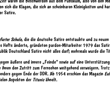
-Zeit waren die Beschwerden aus dem Publikum, also von den Me
n sich die Klagen, die sich an scheinbaren Kleinigkeiten und ha
er Satire.
furter Schule
, die die deutsche Satire entstaubte und zu neue
s Hefts änderte, gründeten pardon-Mitarbeiter 1979 das Satireh
blik Deutschland Satire nicht alles darf; mehrmals wurde die Ti
egen äußere und innere „Feinde“ sowie auf eine Unterstützung d
sie ihnen den Zutritt zum Fernsehen weitgehend verweigern. Tro
esonders gegen Ende der DDR. Ab 1954 erschien das Magazin
Eul
vielen Aspekten der
Titanic
ähnelt.