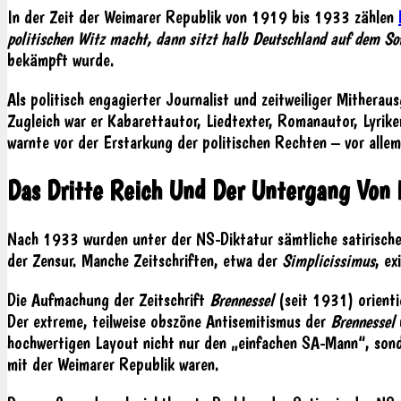
In der Zeit der Weimarer Republik von 1919 bis 1933 zählen
politischen Witz macht, dann sitzt halb Deutschland auf dem S
bekämpft wurde.
Als politisch engagierter Journalist und zeitweiliger Mithera
Zugleich war er Kabarettautor, Liedtexter, Romanautor, Lyriker 
warnte vor der Erstarkung der politischen Rechten – vor allem
Das Dritte Reich Und Der Untergang Von 
Nach 1933 wurden unter der NS-Diktatur sämtliche satirische Z
der Zensur. Manche Zeitschriften, etwa der
Simplicissimus
, ex
Die Aufmachung der Zeitschrift
Brennessel
(seit 1931) orient
Der extreme, teilweise obszöne Antisemitismus der
Brennessel
u
hochwertigen Layout nicht nur den „einfachen SA-Mann“, sond
mit der Weimarer Republik waren.