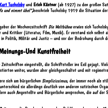
Kurt Tucholsky
und
Erich Kästner
(ab 1927) zu den großen Sat
ofa und nimmt übel“
,
beschrieb Tucholsky 1919 die Situation der
usgeber der Wochenzeitschrift
Die Weltbühne
erwies sich Tucholsky
und Kritiker (Literatur, Film, Musik). Er verstand sich selbst al
 in Politik, Militär und Justiz – und vor der Bedrohung durch 
Meinungs-Und Kunstfreiheit
eitschriften eingestellt, die Schriftsteller ins Exil gejagt. V
istierten weiter, wurden aber gleichgeschaltet und mit regimetr
iere sich am bürgerlichen
Simplicissimus
, der immer noch als stil
nterschied sie allerdings deutlich von anderen satirischen Organ
ern auch Angestellte und Bürgerliche ansprechen, die auf der 