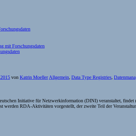
Forschungsdaten
ng mit Forschungsdaten
hungsdaten
 2015
von
Katrin Moeller
Allgemein
,
Data Type Registries
,
Datenmana
utschen Initiative für Netzwerkinformation (DINI) veranstaltet, finde
erden RDA-Aktivitäten vorgestellt, der zweite Teil der Veranstaltu