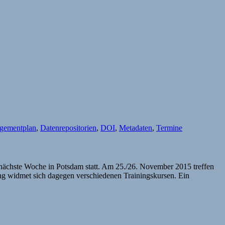
gementplan
,
Datenrepositorien
,
DOI
,
Metadaten
,
Termine
t nächste Woche in Potsdam statt. Am 25./26. November 2015 treffen
ng widmet sich dagegen verschiedenen Trainingskursen. Ein