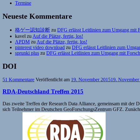
Termine
Neueste Kommentare
格ゲー認知診断
zu
DFG erlässt Leitlinien zum Umgang mit 
kavel
zu
Auf die Plätze, fertig, los!
APDM
zu
Auf die Plätze, fertig, los!
pinterest video download
zu
DFG erlässt Leitlinien zum Umga
sprunki plus
zu
DFG erlässt Leitlinien zum Umgang mit Forsc
DOI
51 Kommentare
Veröffentlicht am
19. November 2015
19. November
RDA-Deutschland Treffen 2015
Das zweite Treffen der Research Data Alliance, gemeinsam mit der De
sich Teilnehmer im Deutschen GeoForschungsZentrum GFZ. Zunächst w