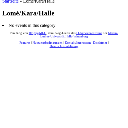
Startseite
»
Lomé/Kara/Halle
Lomé/Kara/Halle
No events in this category
Ein Blog von
Blogs@MLU
, dem Blog-Dienst des
IT-Servicezentrums
der
Martin-
Luther-Universität Halle-Wittenberg
Features
|
Nutzungsbedingungen
|
Kontakt/Impressum
|
Disclaimer
|
Datenschutzerklärung