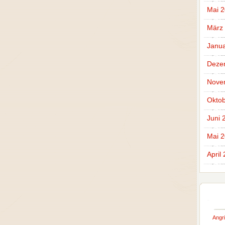
Mai 2
März
Janua
Deze
Nove
Oktob
Juni 
Mai 
April
Angri