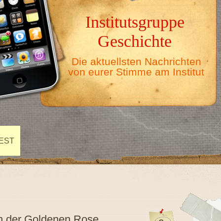
Institutsgruppe
Geschichte
Die aktuellsten Nachrichten
von eurer Stimme am Institut
EST
in der Goldenen Rose