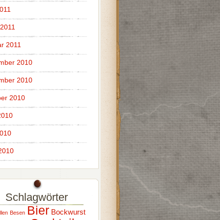
011
 2011
r 2011
mber 2010
mber 2010
er 2010
2010
2010
 2010
Schlagwörter
Bier
Bockwurst
llen
Besen