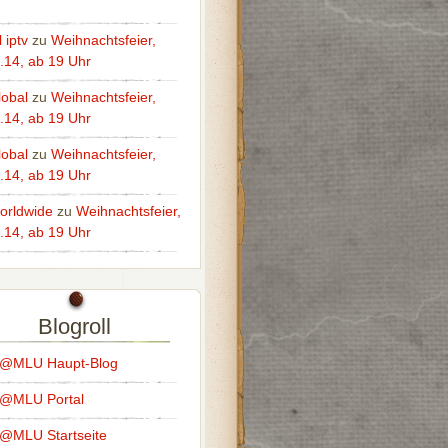
 iptv
zu
Weihnachtsfeier,
.14, ab 19 Uhr
lobal
zu
Weihnachtsfeier,
.14, ab 19 Uhr
lobal
zu
Weihnachtsfeier,
.14, ab 19 Uhr
worldwide
zu
Weihnachtsfeier,
.14, ab 19 Uhr
Blogroll
s@MLU Haupt-Blog
s@MLU Portal
@MLU Startseite