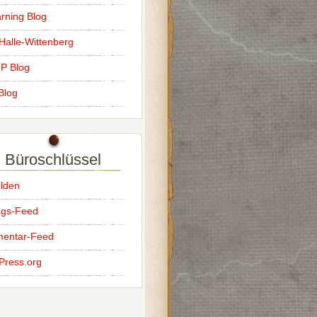
rning Blog
alle-Wittenberg
IP Blog
Blog
Büroschlüssel
lden
ags-Feed
entar-Feed
Press.org