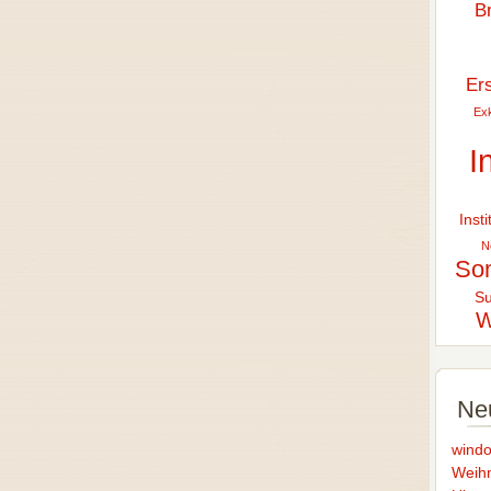
B
Er
Exk
I
Inst
N
So
Su
W
Ne
windo
Weihn