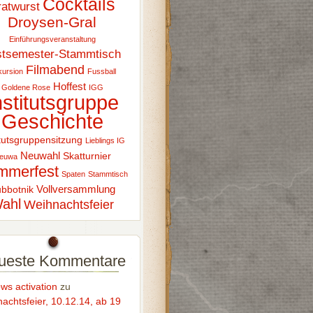
Cocktails
ratwurst
Droysen-Gral
Einführungsveranstaltung
stsemester-Stammtisch
Filmabend
ursion
Fussball
Hoffest
Goldene Rose
IGG
nstitutsgruppe
Geschichte
itutsgruppensitzung
Lieblings IG
Neuwahl
Skatturnier
euwa
mmerfest
Spaten
Stammtisch
Vollversammlung
bbotnik
ahl
Weihnachtsfeier
ueste Kommentare
ws activation
zu
achtsfeier, 10.12.14, ab 19