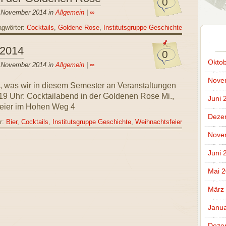
0
. November 2014 in
Allgemein
|
∞
agwörter:
Cocktails
,
Goldene Rose
,
Institutsgruppe Geschichte
 2014
0
Oktob
. November 2014 in
Allgemein
|
∞
Nove
ck, was wir in diesem Semester an Veranstaltungen
 19 Uhr: Cocktailabend in der Goldenen Rose Mi.,
Juni 
feier im Hohen Weg 4
Deze
r:
Bier
,
Cocktails
,
Institutsgruppe Geschichte
,
Weihnachtsfeier
Nove
Juni 
Mai 
März
Janua
Deze