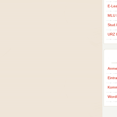
E-Lea
MLU H
Stud.
URZ 
Anme
Eintr
Komm
Word