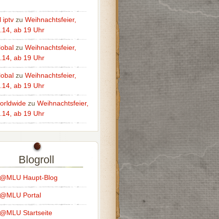
 iptv
zu
Weihnachtsfeier,
.14, ab 19 Uhr
lobal
zu
Weihnachtsfeier,
.14, ab 19 Uhr
lobal
zu
Weihnachtsfeier,
.14, ab 19 Uhr
worldwide
zu
Weihnachtsfeier,
.14, ab 19 Uhr
Blogroll
s@MLU Haupt-Blog
s@MLU Portal
@MLU Startseite