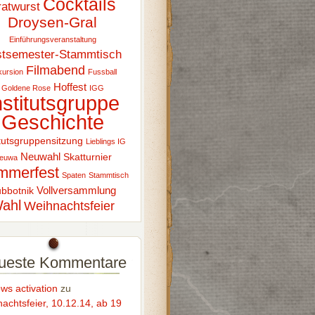
Cocktails
ratwurst
Droysen-Gral
Einführungsveranstaltung
stsemester-Stammtisch
Filmabend
ursion
Fussball
Hoffest
Goldene Rose
IGG
nstitutsgruppe
Geschichte
itutsgruppensitzung
Lieblings IG
Neuwahl
Skatturnier
euwa
mmerfest
Spaten
Stammtisch
Vollversammlung
bbotnik
ahl
Weihnachtsfeier
ueste Kommentare
ws activation
zu
achtsfeier, 10.12.14, ab 19