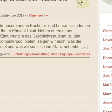
1
. September 2013 in
Allgemein
|
∞
für unsere neuen Bachelor- und Lehramtsstudenten
 Uhr im Hörsaal I statt. Neben euren neuen
Oktob
 Einführung in das Geschichtsstudium, zu den
Nove
omputerpool bieten, zeigen wir euch, was die
utet und was wir sonst so tun. Ganz nebenbei […]
Juni 
gwörter:
Einführungsveranstaltung
,
Institutsgruppe Geschichte
Deze
Nove
Juni 
Mai 
März
Janua
Deze