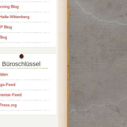
rning Blog
alle-Wittenberg
IP Blog
Blog
Büroschlüssel
lden
ags-Feed
entar-Feed
Press.org