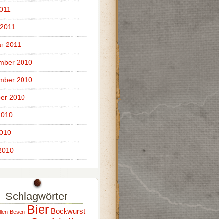
011
 2011
r 2011
mber 2010
mber 2010
er 2010
2010
2010
 2010
Schlagwörter
Bier
Bockwurst
llen
Besen