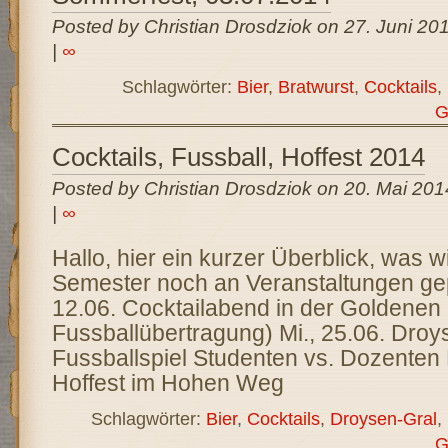
Posted by Christian Drosdziok on 27. Juni 20
|
∞
Schlagwörter:
Bier
,
Bratwurst
,
Cocktails
,
G
Cocktails, Fussball, Hoffest 2014
Posted by Christian Drosdziok on 20. Mai 201
|
∞
Hallo, hier ein kurzer Überblick, was w
Semester noch an Veranstaltungen gep
12.06. Cocktailabend in der Goldenen
Fussballübertragung) Mi., 25.06. Droy
Fussballspiel Studenten vs. Dozenten 
Hoffest im Hohen Weg
Schlagwörter:
Bier
,
Cocktails
,
Droysen-Gral
,
G