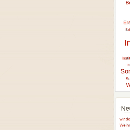
B
Er
Exk
I
Inst
N
So
Su
W
Ne
windo
Weihn