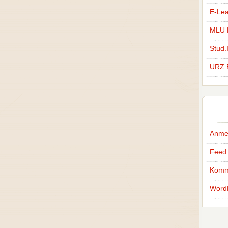
E-Lea
MLU H
Stud.
URZ 
Anme
Feed 
Komm
Word