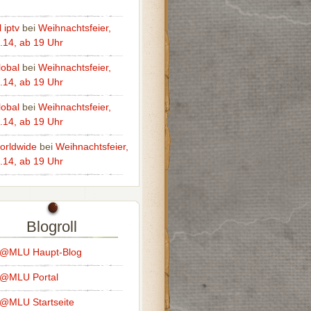
 iptv
bei
Weihnachtsfeier,
.14, ab 19 Uhr
lobal
bei
Weihnachtsfeier,
.14, ab 19 Uhr
lobal
bei
Weihnachtsfeier,
.14, ab 19 Uhr
worldwide
bei
Weihnachtsfeier,
.14, ab 19 Uhr
Blogroll
s@MLU Haupt-Blog
s@MLU Portal
@MLU Startseite