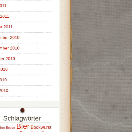
011
 2011
r 2011
mber 2010
mber 2010
er 2010
2010
2010
 2010
Schlagwörter
Bier
Bockwurst
llen
Besen