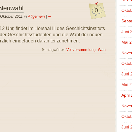
 Neuwahl
0
Oktob
 Oktober 2011 in
Allgemein
|
∞
Sept
 Uhr, findet im Hörsaal III des Geschichtsinstituts
Juni 
 der Geschichtsstudenten und die Wahl der neuen
 herzlich eingeladen daran teilzunehmen.
Mai 
Schlagwörter:
Vollversammlung
,
Wahl
Nove
Oktob
Juni 
Mai 
April
Nove
Oktob
Juni 