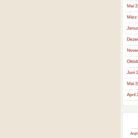
Mai 2
März
Janua
Deze
Nove
Oktob
Juni 
Mai 
April
Angri