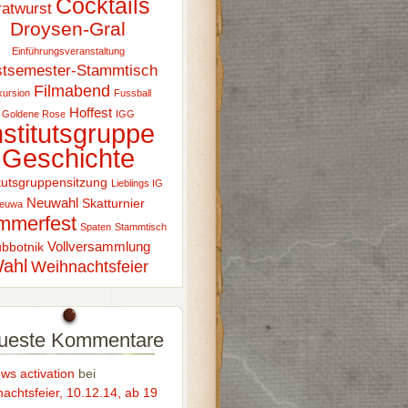
Cocktails
ratwurst
Droysen-Gral
Einführungsveranstaltung
stsemester-Stammtisch
Filmabend
ursion
Fussball
Hoffest
Goldene Rose
IGG
nstitutsgruppe
Geschichte
itutsgruppensitzung
Lieblings IG
Neuwahl
Skatturnier
euwa
mmerfest
Spaten
Stammtisch
Vollversammlung
bbotnik
ahl
Weihnachtsfeier
ueste Kommentare
ws activation
bei
achtsfeier, 10.12.14, ab 19