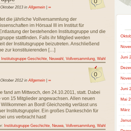
0
 Oktober 2013 in
Allgemein
|
∞
et die jährliche Vollversammlung der
enschaften im Hörsaal III im Institut für
 Entlastung der bestehenden Institutsgruppe und die
Oktob
gruppe stattfinden. Falls ihr Mitglied werden
eit der Institutsgruppe beizutreten. Anschließend
Nove
uppe zur konstituierenden […]
Juni 
:
Institutsgruppe Geschichte
,
Neuwahl
,
Vollversammlung
,
Wahl
Deze
0
Nove
 Oktober 2012 in
Allgemein
|
∞
Juni 
e fand am Mittwoch, den 24.10.2011, statt. Dabei
ße von 15 Mitglieder angewachsen. Allen neuen
Mai 
s Willkommen an Bord! Gleichzeitig verlässt uns
März
uer Institutsgruppler. Ein großes Dankeschön für
bei uns verbracht hast!
Janua
er:
Institutsgruppe Geschichte
,
Neuwa
,
Vollversammlung
,
Wahl
Deze