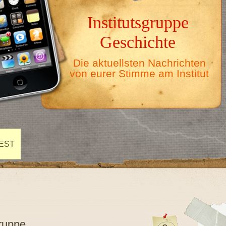
Institutsgruppe
Geschichte
Die aktuellsten Nachrichten
von eurer Stimme am Institut
EST
gruppe