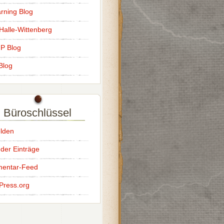
rning Blog
alle-Wittenberg
IP Blog
Blog
Büroschlüssel
lden
der Einträge
entar-Feed
Press.org