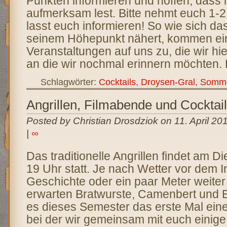
Punkten informieren und hoffen, dass i
aufmerksam lest. Bitte nehmt euch 1-
lasst euch informieren! So wie sich d
seinem Höhepunkt nähert, kommen ei
Veranstaltungen auf uns zu, die wir h
an die wir nochmal erinnern möchten. 
Schlagwörter:
Cocktails
,
Droysen-Gral
,
Somme
Angrillen, Filmabende und Cocktai
Posted by Christian Drosdziok on 11. April 20
|
∞
Das traditionelle Angrillen findet am D
19 Uhr statt. Je nach Wetter vor dem Ins
Geschichte oder ein paar Meter weite
erwarten Bratwurste, Camenbert und B
es dieses Semester das erste Mal ein
bei der wir gemeinsam mit euch einig