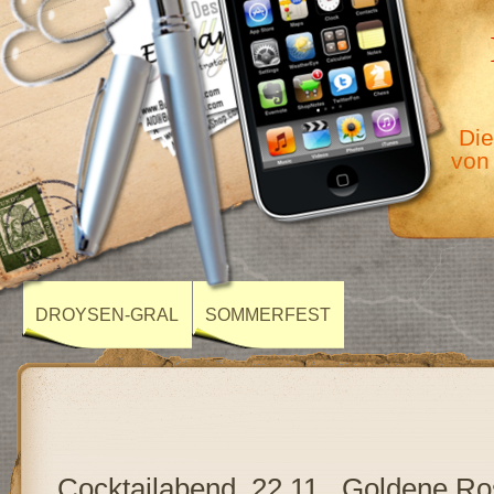
Die
von
DROYSEN-GRAL
SOMMERFEST
Cocktailabend, 22.11., Goldene R