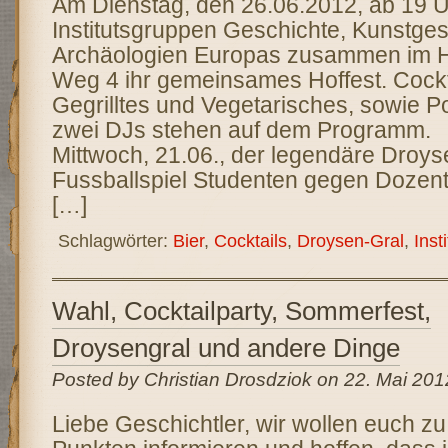
Am Dienstag, den 26.06.2012, ab 19 Uh
Institutsgruppen Geschichte, Kunstge
Archäologien Europas zusammen im 
Weg 4 ihr gemeinsames Hoffest. Cockta
Gegrilltes und Vegetarisches, sowie P
zwei DJs stehen auf dem Programm.
Mittwoch, 21.06., der legendäre Droys
Fussballspiel Studenten gegen Dozent
[…]
Schlagwörter:
Bier
,
Cocktails
,
Droysen-Gral
,
Inst
Wahl, Cocktailparty, Sommerfest,
Droysengral und andere Dinge
Posted by Christian Drosdziok on 22. Mai 201
Liebe Geschichtler, wir wollen euch zu