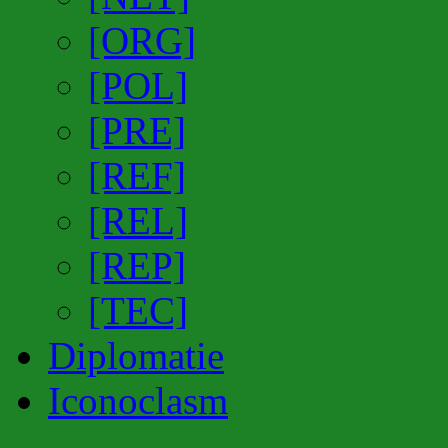
[ORG]
[POL]
[PRE]
[REF]
[REL]
[REP]
[TEC]
Diplomatie
Iconoclasm