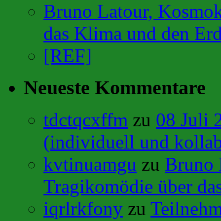
Bruno Latour, Kosmok
das Klima und den Erd
[REF]
Neueste Kommentare
tdctqcxffm
zu
08 Juli
(individuell und kollab
kvtinuamgu
zu
Bruno 
Tragikomödie über das
iqrlrkfony
zu
Teilneh