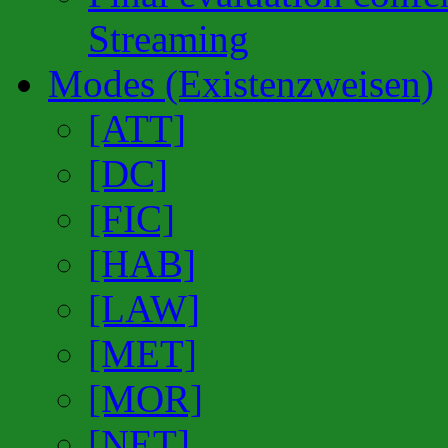
Streaming
Modes (Existenzweisen)
[ATT]
[DC]
[FIC]
[HAB]
[LAW]
[MET]
[MOR]
[NET]