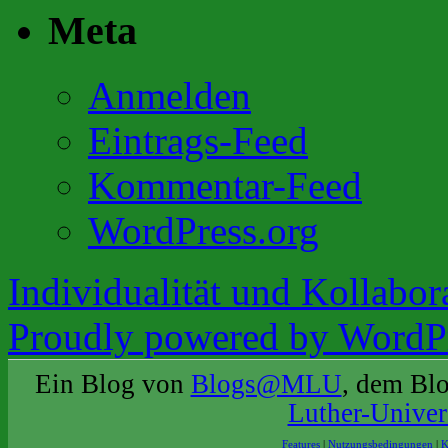
Meta
Anmelden
Eintrags-Feed
Kommentar-Feed
WordPress.org
Individualität und Kollabor
Proudly powered by WordPr
Ein Blog von
Blogs@MLU
, dem Bl
Luther-Univer
Features
|
Nutzungsbedingungen
|
K