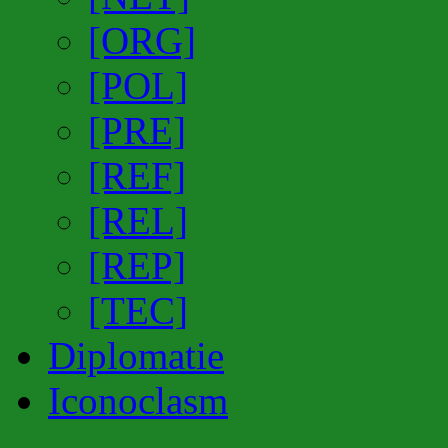
[ORG]
[POL]
[PRE]
[REF]
[REL]
[REP]
[TEC]
Diplomatie
Iconoclasm