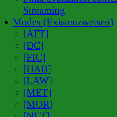
Streaming
Modes (Existenzweisen)
[ATT]
[DC]
[FIC]
[HAB]
[LAW]
[MET]
[MOR]
[NET]