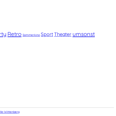
rty
Retro
umsonst
Sport
Theater
Sommerkino
lle-Wittenberg