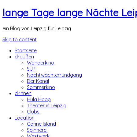
lange Tage lange Nächte Lei
ein Blog von Leipzig für Leipzig
Skip to content
Startseite
draußen
Wanderkino
SUP
Nachtwächterrundgang
Der Kanal
Sommerkino
drinnen
Hula Hoop
Theater in Leipzig
Clubs
Location
Conne Island
Spinnerei
Westwerk