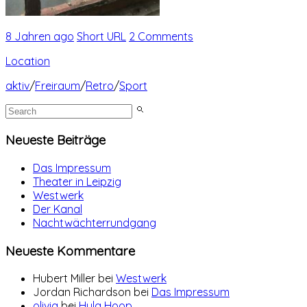
8 Jahren ago
Short URL
2 Comments
Location
aktiv
/
Freiraum
/
Retro
/
Sport
Neueste Beiträge
Das Impressum
Theater in Leipzig
Westwerk
Der Kanal
Nachtwächterrundgang
Neueste Kommentare
Hubert Miller
bei
Westwerk
Jordan Richardson
bei
Das Impressum
olivia
bei
Hula Hoop