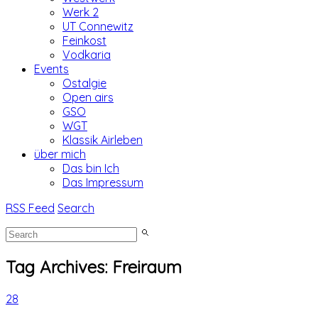
Werk 2
UT Connewitz
Feinkost
Vodkaria
Events
Ostalgie
Open airs
GSO
WGT
Klassik Airleben
über mich
Das bin Ich
Das Impressum
RSS Feed
Search
Tag Archives:
Freiraum
28