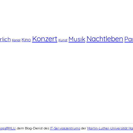
Konzert
Nachtleben
Musik
Pa
rlich
Kino
Kanal
Kunst
logs@MLU
, dem Blog-Dienst des
IT-Servicezentrums
der
Martin-Luther-Universität Ha