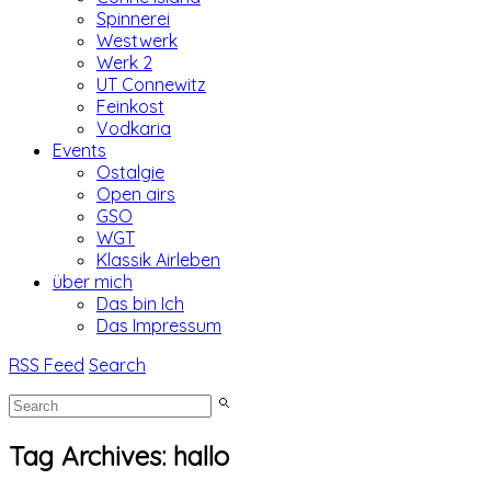
Spinnerei
Westwerk
Werk 2
UT Connewitz
Feinkost
Vodkaria
Events
Ostalgie
Open airs
GSO
WGT
Klassik Airleben
über mich
Das bin Ich
Das Impressum
RSS Feed
Search
Tag Archives:
hallo