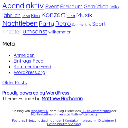
aktiv
Abend
Event
Freiraum
Gemütlich
hallo
Konzert
Musik
jährlich
Kino
Kanal
Kunst
Nachtleben
Party
Retro
Sport
Sommerkino
umsonst
Theater
willkommen
Meta
Anmelden
Eintrags-Feed
Kommentar-Feed
WordPress.org
Older Posts
Proudly powered by WordPress
Theme: Esquire by
Matthew Buchanan
.
Ein Blog von
Blogs@MLU
, dem Blog-Dienst des
IT-Servicezentrums
der
Martin-Luther-Universität Halle-Wittenberg
Features
|
Nutzungsbedingungen
|
Kontakt/Impressum
|
Disclaimer
|
Datenschutzerklärung